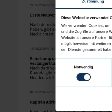
Zustimmung
22.06.2026
// 18:00
// Profis
Erste Neuverpflichtung bei den Eisbären 
Diese Webseite verwendet 
Nach dem die Eisbären in den vergangenen
Wir verwenden Cookies, um I
haben, gibt es nach der Vertragsverlänger
und die Zugriffe auf unsere 
Nachrichten: Jordan Samare bleibt ebenfalls 
Website an unsere Partner fü
Homecoming in Bremerhaven!
möglicherweise mit weiteren
19.06.2026
// 18:00
// Profis
der Dienste gesammelt habe
Esterkamp und von Seckendorff verlassen
Einwilligungsauswahl
verlängert um Zwei Jahre
Notwendig
Nach dem vorübergehenden Abschied von Ka
Ruanda gibt es weitere Updates zum Kader 
Headcoach Steven Esterkamp (Jena) und Jann
während Center Hendrik Warner um zwei wei
09.06.2026
// 15:00
// Profis
Kapitän Adrian Breitlauch spielt die nächs
Beim gestrigen Saisonabschluss der Eisbär