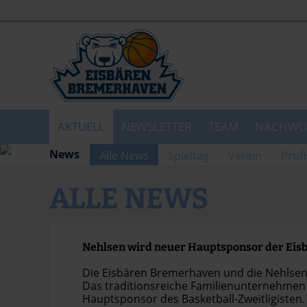
AKTUELL
NEWSLETTER
TEAM
NACHWU
News
Alle News
Spieltag
Verein
Profi
ALLE NEWS
Nehlsen wird neuer Hauptsponsor der Ei
Die Eisbären Bremerhaven und die Nehlsen
Das traditionsreiche Familienunternehmen
Hauptsponsor des Basketball-Zweitligisten.