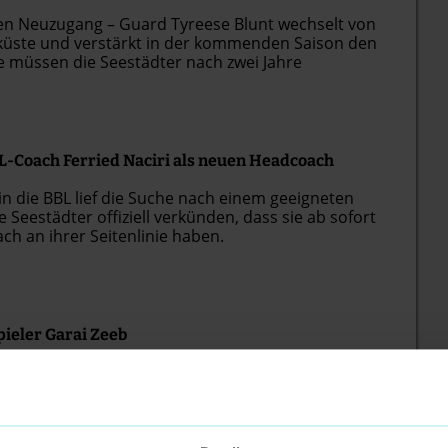
en Neuzugang – Guard Tyreese Blunt wechselt von
eküste und verstärkt in der kommenden Saison den
 müssen die Seestädter nach zwei Jahre
erabschieden.
L-Coach Ferried Naciri als neuen Headcoach
 die BBL lief die Suche nach einem geeigneten
Seestädter offiziell verkünden, dass sie ab sofort
ch an ihrer Seitenlinie haben.
ieler Garai Zeeb
Bremerhaven Fahrt auf – die Seestädter verkünden
 Saison wird der erfahrene BBL-Spieler Garai Zeeb
nd als deutscher Guard im Kader stehen.