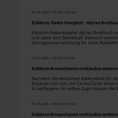
vergangenen Saison im Rahmen der Heimsp
bauen beide Seiten ihre Zusammenarbeit n
05.08.2026
// 15:00
// Verein
Eisbären-Kader komplett - Adrian Breitlau
Eisbären-Rekordspieler Adrian Breitlauch be
und spielt dort Basketball. Dennoch verkün
Vertragsunterzeichnung für seine Rückkehr 
erfreulichen Neuigkeiten schließen die Ei
24.07.2026
// 18:00
// Profis
Eisbären Bremerhaven verkünden weitere
Nachdem die deutschen Kaderplätze für die 
Eisbären sich nun, mit Carlos Carter einen w
zu verlängern. Im selben Zuge müssen die 
Spieler Jake Biss verabschieden.
05.07.2026
// 18:00
// Profis
Eisbären Bremerhaven verkünden weiter