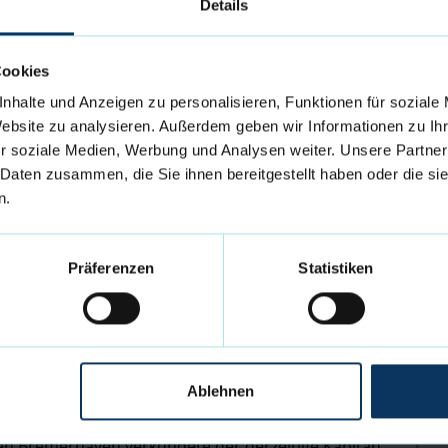
Details
sowie Vertragsverlängerung von Jordan Samare
Cookies
 Wochen mehrere Spieler in die BBL verabschiedet
nhalte und Anzeigen zu personalisieren, Funktionen für soziale
ung von Hendrik Warner nun weitere positive
Website zu analysieren. Außerdem geben wir Informationen zu I
Teil des Kaders und Vincent Friederici feiert sein
r soziale Medien, Werbung und Analysen weiter. Unsere Partner
 Daten zusammen, die Sie ihnen bereitgestellt haben oder die s
n.
 die Eisbären Bremerhaven – Hendrik Warner
Präferenzen
Statistiken
pitän und Rekordspieler Adrian Breitlauch nach
der Eisbären Bremerhaven für die Saison 26/27.
is von Seckendorff (Chemnitz) zieht es in die BBL,
tere Jahre verlängert hat.
Ablehnen
ten Monate Basketball in Afrika
en Bremerhaven verkündete der derzeitige Kapitän