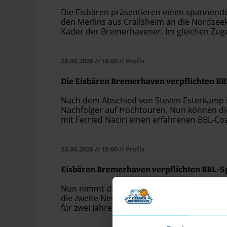
Die Eisbären präsentieren einen spannend
den Merlins aus Crailsheim an die Nordse
Kader der Bremerhavener. Im gleichen Zuge
Spielmacher Elijah Miller nach Rumänien v
28.06.2026
// 18:00
// Profis
Die Eisbären Bremerhaven verpflichten BB
Nach dem Abschied von Steven Esterkamp in
Nachfolger auf Hochtouren. Nun können die 
mit Ferried Naciri einen erfahrenen BBL-Coa
23.06.2026
// 15:00
// Profis
Eisbären Bremerhaven verpflichten BBL-Sp
Nun nimmt die Kaderplanung der Eisbären 
die zweite Neuverpflichtung. Ab kommender
für zwei Jahre das Eisbärentrikot tragen u