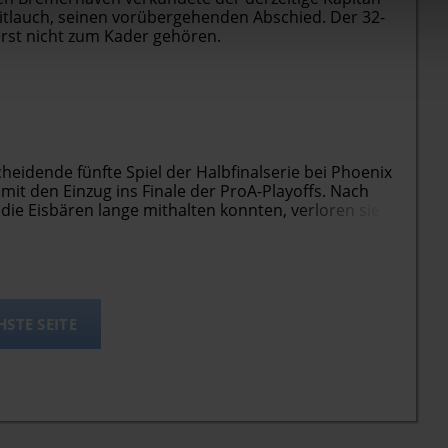
eitlauch, seinen vorübergehenden Abschied. Der 32-
rst nicht zum Kader gehören.
eidende fünfte Spiel der Halbfinalserie bei Phoenix
it den Einzug ins Finale der ProA-Playoffs. Nach
 die Eisbären lange mithalten konnten, verloren sie
anach nicht mehr zurück ins Spiel. Topscorer der
STE SEITE