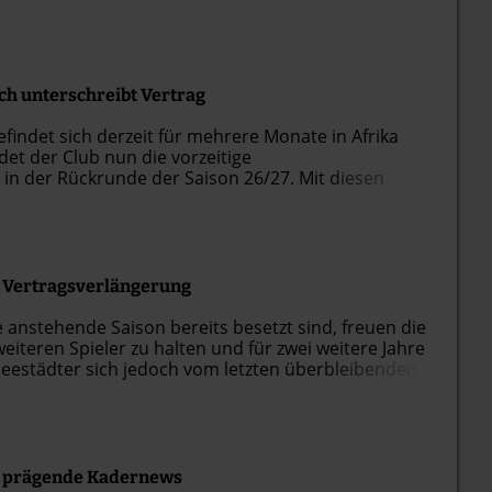
iele in der ÖVB-Arena Bremen begonnen hatte,
un aus.
ch unterschreibt Vertrag
findet sich derzeit für mehrere Monate in Afrika
det der Club nun die vorzeitige
in der Rückrunde der Saison 26/27. Mit diesen
sbären Bremerhaven ihre Kaderplanungen ab.
 Vertragsverlängerung
anstehende Saison bereits besetzt sind, freuen die
eiteren Spieler zu halten und für zwei weitere Jahre
Seestädter sich jedoch vom letzten überbleibenden
e prägende Kadernews