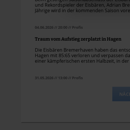
und Rekordspieler der Eisbären, Adrian Br
Jährige wird in der kommenden Saison vore
04.06.2026
// 20:00
// Profis
Traum vom Aufstieg zerplatzt in Hagen
Die Eisbären Bremerhaven haben das entsch
Hagen mit 85:65 verloren und verpassen dam
einer kämpferischen ersten Halbzeit, in der
im dritten Viertel den Zugriff und fanden d
Eisbären war Elijah Miller…
31.05.2026
// 13:00
// Profis
NÄCH