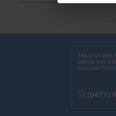
FO
FRAGEN? WIR 
GERNE AUS DE
GESCHÄFTSSTE
(0471) 