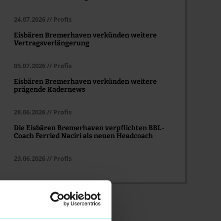
24.07.2026 // Profis
Eisbären Bremerhaven verkünden weitere
Vertragsverlängerung
05.07.2026 // Profis
Eisbären Bremerhaven verkünden weitere
prägende Kadernews
28.06.2026 // Profis
Die Eisbären Bremerhaven verpflichten BBL-
Coach Ferried Naciri als neuen Headcoach
23.06.2026 // Profis