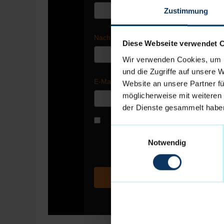
Zustimmung
Nachname
Diese Webseite verwendet 
Wir verwenden Cookies, um I
und die Zugriffe auf unsere 
E-Mail
Website an unsere Partner fü
möglicherweise mit weiteren
der Dienste gesammelt habe
Unser kostenloser Newsletter info
und Sonderaktionen. Deine hier ei
Einwilligungsauswahl
Personalisierung des Newsletters v
Notwendig
Durch Absenden der von Dir eingeg
Datenverarbeitung ein und bestäti
A