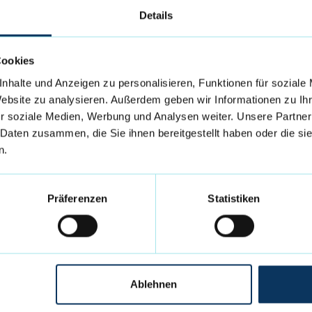
Details
Cookies
nhalte und Anzeigen zu personalisieren, Funktionen für soziale
Website zu analysieren. Außerdem geben wir Informationen zu I
r soziale Medien, Werbung und Analysen weiter. Unsere Partner
 Daten zusammen, die Sie ihnen bereitgestellt haben oder die s
n.
rmiert Dich regelmäßig per E-Mail über News
ngegebenen Daten werden lediglich zur
erwendet und nicht an Dritte weitergegeben.
Präferenzen
Statistiken
ebenen Daten willigst Du in die
gst unsere Datenschutzerklärung.
nmelden
Ablehnen