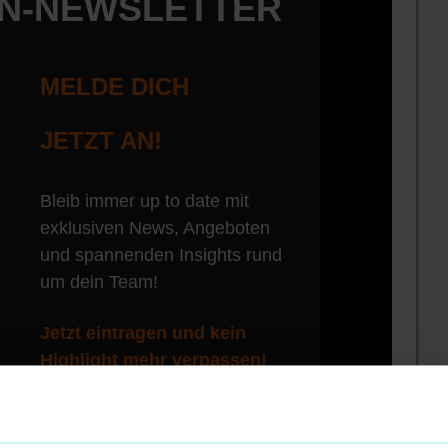
EN-NEWSLETTER
MELDE DICH
JETZT AN!
Bleib immer up to date mit
exklusiven News, Angeboten
und spannenden Insights rund
um dein Team!
Jetzt eintragen und kein
Highlight mehr verpassen!