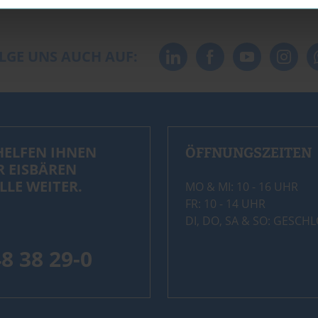
LGE UNS AUCH AUF:
HELFEN IHNEN
ÖFFNUNGSZEITEN
R EISBÄREN
LLE WEITER.
MO & MI: 10 - 16 UHR
FR: 10 - 14 UHR
DI, DO, SA & SO: GESCH
48 38 29-0