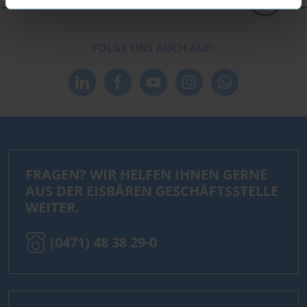
FOLGE UNS AUCH AUF:
FRAGEN? WIR HELFEN IHNEN GERNE
AUS DER EISBÄREN GESCHÄFTSSTELLE
WEITER.
(0471) 48 38 29-0