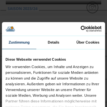
SAISON 2023/24
EISBÄREN BREMERHAVEN - DRESDEN TITANS
SAISON 2023/24
EISBÄREN BREMERHAVEN - PS KARLSRUHE LIONS
Zustimmung
Details
Über Cookies
SAISON 2023/24
EISBÄREN BREMERHAVEN - ART GIANTS DÜSSELDORF
Diese Webseite verwendet Cookies
Wir verwenden Cookies, um Inhalte und Anzeigen zu
personalisieren, Funktionen für soziale Medien anbieten
SAISON 2023/24
EISBÄREN BREMERHAVEN - NÜRNBERG FALCONS BC
zu können und die Zugriffe auf unsere Website zu
analysieren. Außerdem geben wir Informationen zu Ihrer
Verwendung unserer Website an unsere Partner für
soziale Medien, Werbung und Analysen weiter. Unsere
SAISON 2023/24
EISBÄREN BREMERHAVEN - RASTA VECHTA II
Partner führen diese Informationen möglicherweise mit
weiteren Daten zusammen, die Sie ihnen bereitgestellt