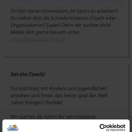
Du bist daran interessiert, im Sport zu arbeiten?
Du siehst dich als Schiedsrichter:in, Coach oder
Organisator:in? Super! Denn wir suchen dich!
Melde dich gerne bei uns unter
jugend@dieeisbaeren.de
Sei ein Coach!
Du möchtest mit Kindern und Jugendlichen
arbeiten und ihnen das beste Spiel der Welt
näher bringen? Perfekt!
Wir suchen ab sofort für verschiedene
Altersklassen: