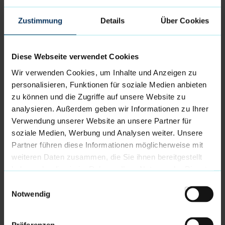
Kita Trainer:in,
Zustimmung
Details
Über Cookies
Schulliga Trainer:in
Jugendtrainer:in (als Head Coach oder
Assistant Coach)
Diese Webseite verwendet Cookies
Wir verwenden Cookies, um Inhalte und Anzeigen zu
personalisieren, Funktionen für soziale Medien anbieten
Deine Aufgaben als
Head Coach:
zu können und die Zugriffe auf unsere Website zu
analysieren. Außerdem geben wir Informationen zu Ihrer
regelmäßige und zuverlässige Durchführung
Verwendung unserer Website an unsere Partner für
von Trainingseinheiten
soziale Medien, Werbung und Analysen weiter. Unsere
Teilnahme am Spielbetrieb am Wochenende
Partner führen diese Informationen möglicherweise mit
(ca. 1-2 mal pro Monat)
(Ausnahme ist hier der
weiteren Daten zusammen, die Sie ihnen bereitgestellt
Kita-Bereich, dort gibt es noch keinen
haben oder die sie im Rahmen Ihrer Nutzung der Dienste
Spielbetrieb)
gesammelt haben.
Einwilligungsauswahl
Notwendig
Deine Aufgaben als
Assistant Coach
: