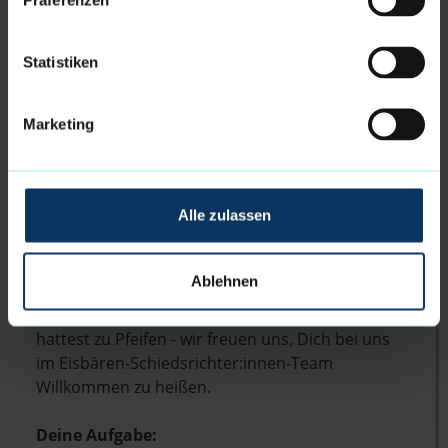
Präferenzen
Unterstützung des Head Coaches bei der
Organisation und Trainingsdurchführung, mit
der Möglichkeit in den Trainerberuf
Statistiken
reinzuschnuppern
Marketing
Sei ein Schiri!
Alle zulassen
Unser Nachwuchsbereich wächst stetig an und
damit auch der Bedarf an motivierten
Ablehnen
Schiedsrichter:innen
. Egal ob du erfahrener Ref
mit Lizenz bist oder einfach schon immer Lust
hattest zu Pfeifen - wir freuen uns, Dich bei uns
im Eisbären-Schiedsrichter:innen-Team
Willkommen zu heißen.
Deine Aufgabe: