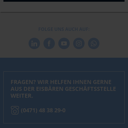
FOLGE UNS AUCH AUF:
FRAGEN? WIR HELFEN IHNEN GERNE
AUS DER EISBÄREN GESCHÄFTSSTELLE
WEITER.
(0471) 48 38 29-0