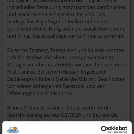
Montag ein abwechslungsreiches Programm mit
individueller Betreuung, ganz nach den persönlichen
und spielerischen Fähigkeiten der Kids. Das
niedrigschwellige Angebot fördert neben der
sportlichen Entwicklung auch die soziale Kompetenz
und bringt basketballbegeisterte Kinder zusammen.
Zwischen Training, Teamarbeit und Spielen konnten
sich die Nachwuchstalente beim gemeinsamen
Mittagessen über das Erlebte austauschen und neue
Kraft tanken. Bei seinem Besuch begeisterte
Eisbärenprofi Robert Oehle die Kids mit Geschichten
von seinen Anfängen im Basketball und den
Erfahrungen als Profisportler.
Bianca Michaelis ist Ansprechpartnerin für die
Sportförderung bei der GEWOBA und betreut die
Camps auf Seite des Wohnungsunternehmens: „Uns
ist es eine Herzensangelegenheit, die Eisbären zu