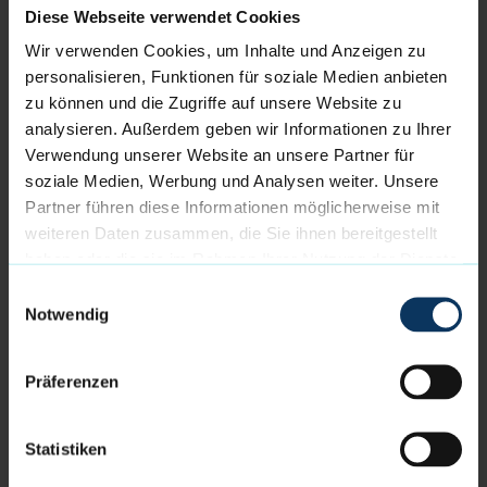
Diese Webseite verwendet Cookies
In der vergangenen Saison hat der gebürtige Kölner
Wir verwenden Cookies, um Inhalte und Anzeigen zu
durchschnittlich 8.1 Punkte pro Spiel bei einer
personalisieren, Funktionen für soziale Medien anbieten
starken Quote von 62.9% aus dem 2-Punkte-Bereich
zu können und die Zugriffe auf unsere Website zu
gemacht. Außerdem holte er im Schnitt 3.4
analysieren. Außerdem geben wir Informationen zu Ihrer
Rebounds für die Eisbären.
Verwendung unserer Website an unsere Partner für
soziale Medien, Werbung und Analysen weiter. Unsere
Die Eisbären freuen sich, einen weiteren wichtigen
Partner führen diese Informationen möglicherweise mit
Spieler verlängert zu haben:
weiteren Daten zusammen, die Sie ihnen bereitgestellt
„Jordan hat in den vergangenen zwei Jahren
haben oder die sie im Rahmen Ihrer Nutzung der Dienste
maßgeblich zur großartigen Entwicklung der
gesammelt haben.
Einwilligungsauswahl
Eisbären beigetragen – auf und neben dem Feld.
Notwendig
Nach seiner langen Verletzung hat er sich
eindrucksvoll zurückgekämpft und einmal mehr
Präferenzen
bewiesen, wie vielseitig er auf den großen Positionen
einsetzbar ist und wie wichtig er für unsere
Mannschaft ist. Ich freue mich sehr, dass wir den
Statistiken
gemeinsamen Weg fortsetzen.“, so Geschäftsführer