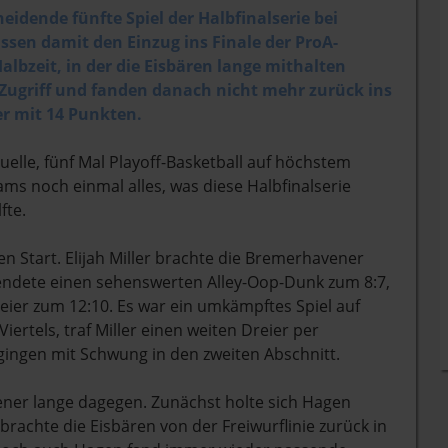
idende fünfte Spiel der Halbfinalserie bei
ssen damit den Einzug ins Finale der ProA-
albzeit, in der die Eisbären lange mithalten
n Zugriff und fanden danach nicht mehr zurück ins
ler mit 14 Punkten.
Duelle, fünf Mal Playoff-Basketball auf höchstem
ms noch einmal alles, was diese Halbfinalserie
fte.
n Start. Elijah Miller brachte die Bremerhavener
llendete einen sehenswerten Alley-Oop-Dunk zum 8:7,
reier zum 12:10. Es war ein umkämpftes Spiel auf
ertels, traf Miller einen weiten Dreier per
gingen mit Schwung in den zweiten Abschnitt.
ener lange dagegen. Zunächst holte sich Hagen
 brachte die Eisbären von der Freiwurflinie zurück in