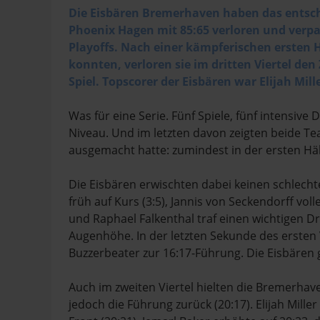
Die Eisbären Bremerhaven haben das entsche
Phoenix Hagen mit 85:65 verloren und verpa
Playoffs. Nach einer kämpferischen ersten H
konnten, verloren sie im dritten Viertel de
Spiel. Topscorer der Eisbären war Elijah Mil
Was für eine Serie. Fünf Spiele, fünf intensive 
Niveau. Und im letzten davon zeigten beide Tea
ausgemacht hatte: zumindest in der ersten Häl
Die Eisbären erwischten dabei keinen schlechte
früh auf Kurs (3:5), Jannis von Seckendorff vo
und Raphael Falkenthal traf einen wichtigen D
Augenhöhe. In der letzten Sekunde des ersten Vi
Buzzerbeater zur 16:17-Führung. Die Eisbären 
Auch im zweiten Viertel hielten die Bremerhav
jedoch die Führung zurück (20:17). Elijah Miller