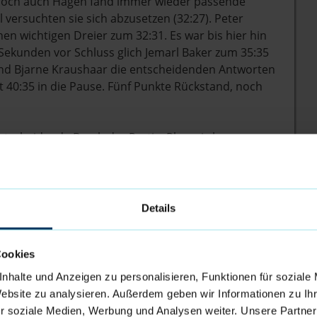
3, doch auch Hagen fand immer wieder passende
 versuchten sie sich abzusetzen (32:27). Peter
en wichtigen Dreier zum 32:31. Es war bis hier hin
 Sekunden vor Schluss glich Jemarl Baker zum 35:35
 und Bjarne Kraushaar die entscheidenden Antworten
it 40:35 in die Pause. Fünf Punkte Rückstand, noch
ntscheidende Bruch der Partie. Phoenix kam
egen fanden lange keine Punkte. Nach 3 Min und 20
ine Auszeit, der Rückstand war bereits zweistellig
 ersten Punkte im dritten Viertel, doch die
nique Johnson, Lorenz Brenneke und Adrian
Details
n Phase auf 49:45 heran und hielten die Hoffnung am
ppte diese Aufholjagd im aus Hagens Perspektive
Cookies
utzte Ballverluste der Eisbären konsequent aus. Ein
on Marcus Graves in den letzten Sekunden des
nhalte und Anzeigen zu personalisieren, Funktionen für soziale
sen. Zu viel.
Website zu analysieren. Außerdem geben wir Informationen zu I
r soziale Medien, Werbung und Analysen weiter. Unsere Partner