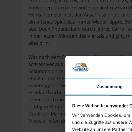
Front (20:21), Jemarl Baker erhöhte auf 20:2
Antworten. Durch Freiwürfe von Jerffrey Carroll
Hemschemeier hielt den Anschluss und traf ein
ein offenes Spiel, das immer wieder kippte. 90
aus. Doch Phoenix fand durch Jeffrey Carroll
in der letzten Minuten des Viertels und ging m
alles drin.
Was nach dem Seitenwechsel folgte, war der e
aggressiver aus der Kabine, die Eisbären hing
Sekunden ohne Zähler nahm Steven Esterkamp e
(46:35). Lorenz Brenneke erzielte daraufhin die
Feuervögel antworteten prompt (49:37). Domi
Zustimmung
Breitlauch arbeiteten sich dann in einer gute
Leben. Doch ein Timeout von Chris Harris sto
Diese Webseite verwendet 
richtigen Moment. Phoenix zog wieder davon, n
Dunk von Marinus N'Guessan und ein Dreier v
Wir verwenden Cookies, um I
Viertels ließen den Spielstand auf 66:50 anwach
und die Zugriffe auf unsere 
Website an unsere Partner fü