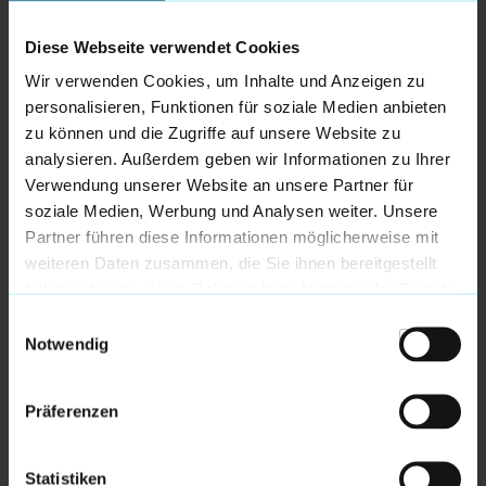
sportlichen Ziele zu konzentrieren, während sie sich
auf den Weg zu spannenden Begegnungen machen.
Diese Webseite verwendet Cookies
Die Busse bieten nicht nur ausreichend Platz für das
Wir verwenden Cookies, um Inhalte und Anzeigen zu
Team und die Ausrüstung, sondern sorgen durch
personalisieren, Funktionen für soziale Medien anbieten
hohe Sicherheits- und Komfortstandards auch dafür,
zu können und die Zugriffe auf unsere Website zu
dass die Spieler bestens auf ihre Leistung
analysieren. Außerdem geben wir Informationen zu Ihrer
vorbereitet sind.
Verwendung unserer Website an unsere Partner für
soziale Medien, Werbung und Analysen weiter. Unsere
Durch ein bestimmtes Ticketkontingent haben die
Partner führen diese Informationen möglicherweise mit
Mitarbeiter der Weghorst Omnibus KG außerdem
weiteren Daten zusammen, die Sie ihnen bereitgestellt
die Chance, die Mannschaft in der Stadthalle
haben oder die sie im Rahmen Ihrer Nutzung der Dienste
Bremerhaven tatkräftig zu unterstützen.
gesammelt haben.
Einwilligungsauswahl
Notwendig
Präferenzen
WEITERE NEWS
Statistiken