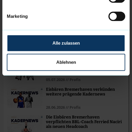
Nehlsen wird neuer Hauptsponsor der
Eisbären Bremerhaven
Marketing
05.08.2026 // Verein
Eisbären-Kader komplett - Adrian
Breitlauch unterschreibt Vertrag
Alle zulassen
24.07.2026 // Profis
Eisbären Bremerhaven verkünden
Ablehnen
weitere Vertragsverlängerung
05.07.2026 // Profis
Eisbären Bremerhaven verkünden
weitere prägende Kadernews
28.06.2026 // Profis
Die Eisbären Bremerhaven
verpflichten BBL-Coach Ferried Naciri
als neuen Headcoach