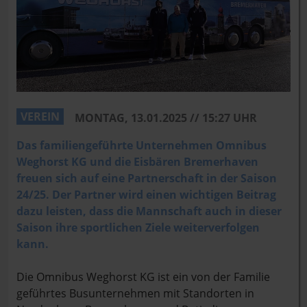
VEREIN
MONTAG, 13.01.2025 // 15:27 UHR
Das familiengeführte Unternehmen Omnibus
Weghorst KG und die Eisbären Bremerhaven
freuen sich auf eine Partnerschaft in der Saison
24/25. Der Partner wird einen wichtigen Beitrag
dazu leisten, dass die Mannschaft auch in dieser
Saison ihre sportlichen Ziele weiterverfolgen
kann.
Die Omnibus Weghorst KG ist ein von der Familie
geführtes Busunternehmen mit Standorten in