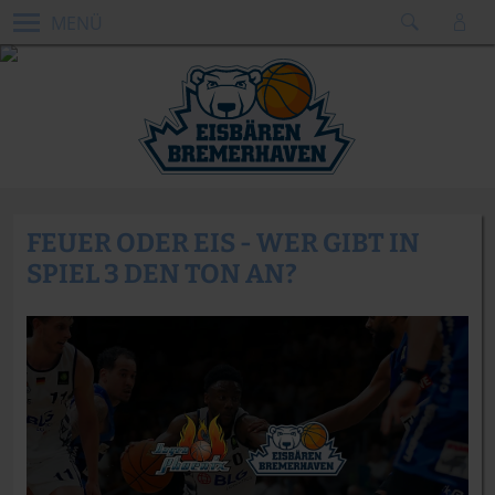
MENÜ
FEUER ODER EIS - WER GIBT IN
SPIEL 3 DEN TON AN?