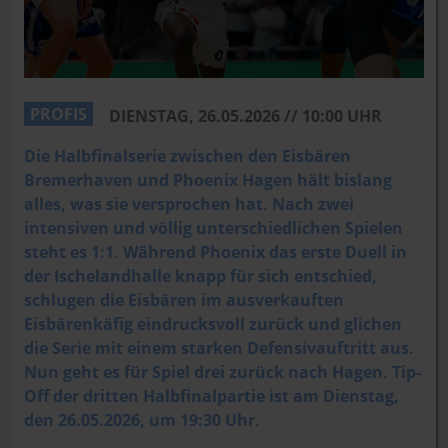
PROFIS
DIENSTAG, 26.05.2026 // 10:00 UHR
Die Halbfinalserie zwischen den Eisbären
Bremerhaven und Phoenix Hagen hält bislang
alles, was sie versprochen hat. Nach zwei
intensiven und völlig unterschiedlichen Spielen
steht es 1:1. Während Phoenix das erste Duell in
der Ischelandhalle knapp für sich entschied,
schlugen die Eisbären im ausverkauften
Eisbärenkäfig eindrucksvoll zurück und glichen
die Serie mit einem starken Defensivauftritt aus.
Nun geht es für Spiel drei zurück nach Hagen. Tip-
Off der dritten Halbfinalpartie ist am Dienstag,
den 26.05.2026, um 19:30 Uhr.