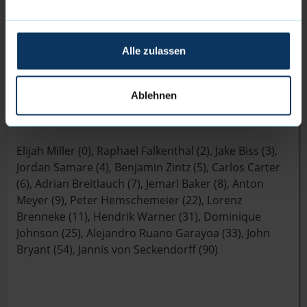
Dienstag, 26.05.2026, um 19:30 Uhr. Gespielt wird in
der Ischelandhalle in Hagen.
Einen Livestream gibt es
Alle zulassen
unter
https://sporteurope.tv/barmer-2-basketball-
bundesliga
.
Ablehnen
Der Kader der Eisbären Bremerhaven 2025/26:
Elijah Miller (0), Raphael Falkenthal (2), Jake Biss (3),
Jordan Samare (4), Benjamin Zintz (5), Carlos Carter
(6), Adrian Breitlauch (7), Jemarl Baker (8), Anton
Meyer (9), Peter Hemschemeier (22), Lorenz
Brenneke (11), Hendrik Warner (31), Dominique
Johnson (25), Alejandro Ruano Garayoa (33), John
Bryant (54), Jannis von Seckendorff (90)