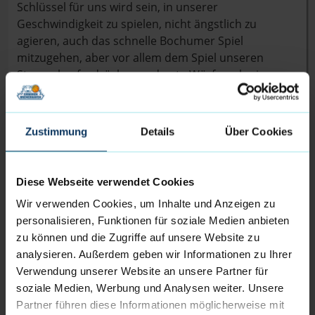
Schlüssel für uns wird sein, in unserer
Geschwindigkeit zu spielen, nicht ängstlich zu
agieren, auch das schnelle Bochumer Spiel
mitzugehen, aber vor allem dem Spiel unseren
Stempel aufzudrücken und gute Würfe zu kreieren.
Ein Sieg am Samstag wäre ein Big Win für uns und
ein tolles vorweihnachtliches Geschenk für die ganze
Eisbären-Familie. Wir werden alles dafür geben.“
Zustimmung
Details
Über Cookies
Tip-off des Auswärtsspiels ist am Samstag, den
23.12.2023 um 19.00 Uhr in der Rundsporthalle
Diese Webseite verwendet Cookies
Bochum. Einen Livestream gibt es bei
Wir verwenden Cookies, um Inhalte und Anzeigen zu
sportdeutschland.tv.
personalisieren, Funktionen für soziale Medien anbieten
zu können und die Zugriffe auf unsere Website zu
Der Kader der Eisbären Bremerhaven 2023/24:
analysieren. Außerdem geben wir Informationen zu Ihrer
Verwendung unserer Website an unsere Partner für
Aaron Cook (0), Jordan Giles (1), Matt Frierson (3),
soziale Medien, Werbung und Analysen weiter. Unsere
Lenny Larysz (4), Jarelle Reischel (5), Adrian
Partner führen diese Informationen möglicherweise mit
Breitlauch (7), Anton Meyer (9), Kevin Charles (10),