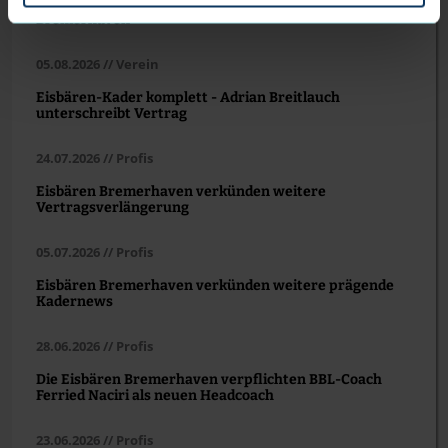
Nehlsen wird neuer Hauptsponsor der Eisbären
Bremerhaven
05.08.2026 // Verein
Eisbären-Kader komplett - Adrian Breitlauch
unterschreibt Vertrag
24.07.2026 // Profis
Eisbären Bremerhaven verkünden weitere
Vertragsverlängerung
05.07.2026 // Profis
Eisbären Bremerhaven verkünden weitere prägende
Kadernews
28.06.2026 // Profis
Die Eisbären Bremerhaven verpflichten BBL-Coach
Ferried Naciri als neuen Headcoach
23.06.2026 // Profis