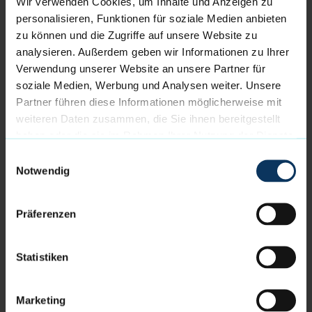
Wir verwenden Cookies, um Inhalte und Anzeigen zu
führen. REYHER ist ein wichtiger Partner, dessen
personalisieren, Funktionen für soziale Medien anbieten
Werte wie Teamgeist und Zuverlässigkeit perfekt zu
zu können und die Zugriffe auf unsere Website zu
unserem Verein passen. Gemeinsam möchten wir
analysieren. Außerdem geben wir Informationen zu Ihrer
den Basketballsport in Bremerhaven weiter stärken
Verwendung unserer Website an unsere Partner für
und unsere Fans begeistern. Wir freuen uns auf eine
soziale Medien, Werbung und Analysen weiter. Unsere
erfolgreiche Zusammenarbeit und bedanken uns für
Partner führen diese Informationen möglicherweise mit
das Vertrauen“, sagt Max Jorzyk, Prokurist der
weiteren Daten zusammen, die Sie ihnen bereitgestellt
Eisbären Bremerhaven.
haben oder die sie im Rahmen Ihrer Nutzung der Dienste
gesammelt haben.
Einwilligungsauswahl
Notwendig
WEITERE NEWS
Präferenzen
Nehlsen wird neuer Hauptsponsor der Eisbären
Bremerhaven
Statistiken
05.08.2026 // Verein
Eisbären-Kader komplett - Adrian Breitlauch
Marketing
unterschreibt Vertrag