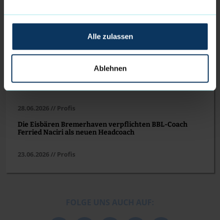
24.07.2026 // Profis
Eisbären Bremerhaven verkünden weitere
Alle zulassen
Vertragsverlängerung
05.07.2026 // Profis
Ablehnen
Eisbären Bremerhaven verkünden weitere prägende
Kadernews
28.06.2026 // Profis
Die Eisbären Bremerhaven verpflichten BBL-Coach
Ferried Naciri als neuen Headcoach
23.06.2026 // Profis
FOLGE UNS AUCH AUF: