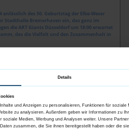
 anlässlich des 50. Geburtstag der Elbe-Weser
er Stadthalle Bremerhaven ein, das ganz im
gegen die ART Giants Düsseldorf um 18:00 erwartet
ramm, das die Vielfalt und den Zusammenhalt in
W mit ihren vielfältigen Angeboten für Menschen mit
sbereichen der Gesellschaften ein. Dieser Spieltag
 bauen kann, sondern soll auch ein Zeichen setzen:
Details
Möglichkeit im Foyer an einigen informativen und
 laden die Elbe-Weser Welten dazu ein, sich an
Cookies
 dem Thema Inklusion auseinanderzusetzen.
nhalte und Anzeigen zu personalisieren, Funktionen für soziale
cksrad der EWW tolle Preise zu gewinnen. Die
Website zu analysieren. Außerdem geben wir Informationen zu I
t Besuchern führen, aufzeichnen und im Nachhinein
r soziale Medien, Werbung und Analysen weiter. Unsere Partner
en wird der BSC Grünhöfe im Foyer Fußballdart und
 Daten zusammen, die Sie ihnen bereitgestellt haben oder die s