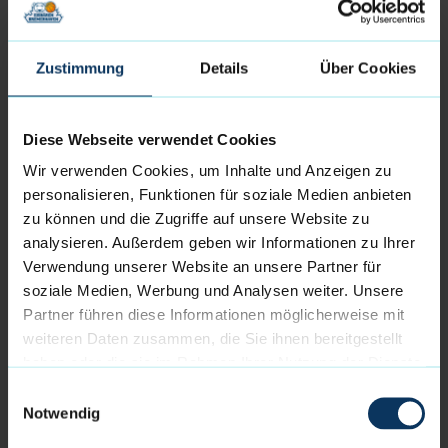
Fans während der Halbzeitpause: Auf dem Spielfeld
wird ein Rollstuhlbasketball-Match der besonderen
Art ausgetragen. Teilnehmende der
Zustimmung
Details
Über Cookies
Inklusionsmannschaften von Bremerhaven United
e.V., der Seeparkschule Wesermünde und des
Eisbären Bremerhaven e.V. treten gemeinsam an –
Diese Webseite verwendet Cookies
unterstützt von den Geschäftsführern Robert Bau
Wir verwenden Cookies, um Inhalte und Anzeigen zu
(EWW) und Johannes Marggraf (Eisbären
personalisieren, Funktionen für soziale Medien anbieten
Bremerhaven). Dieses Match zeigt eindrucksvoll,
zu können und die Zugriffe auf unsere Website zu
dass Sport keine Barrieren kennt und wie viel Freude
analysieren. Außerdem geben wir Informationen zu Ihrer
inklusives Miteinander bringen kann.
Verwendung unserer Website an unsere Partner für
soziale Medien, Werbung und Analysen weiter. Unsere
Die Eisbären Bremerhaven und die Elbe-Weser
Partner führen diese Informationen möglicherweise mit
Welten laden alle Basketballfans, Familien und
weiteren Daten zusammen, die Sie ihnen bereitgestellt
Interessierten ein, Teil dieses besonderen Tages zu
haben oder die sie im Rahmen Ihrer Nutzung der Dienste
werden.
gesammelt haben.
Einwilligungsauswahl
Notwendig
14.12.2024 I 18 Uhr I Stadthalle Bremerhaven
Tickets für die Partie gegen ART Giants Düsseldorf