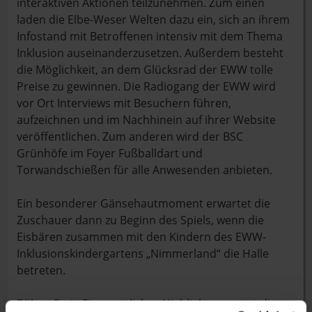
interaktiven Aktionen teilzunehmen. Zum einen
laden die Elbe-Weser Welten dazu ein, sich an ihrem
Infostand mit Betroffenen intensiv mit dem Thema
Inklusion auseinanderzusetzen. Außerdem besteht
die Möglichkeit, an dem Glücksrad der EWW tolle
Preise zu gewinnen. Die Radiogang der EWW wird
vor Ort Interviews mit Besuchern führen,
aufzeichnen und im Nachhinein auf ihrer Website
veröffentlichen. Zum anderen wird der BSC
Grünhöfe im Foyer Fußballdart und
Torwandschießen für alle Anwesenden anbieten.
Ein besonderer Gänsehautmoment erwartet die
Zuschauer dann zu Beginn des Spiels, wenn die
Eisbären zusammen mit den Kindern des EWW-
Inklusionskindergartens „Nimmerland“ die Halle
betreten.
Bühne Frei - Ein sportliches Highlight erwartet die