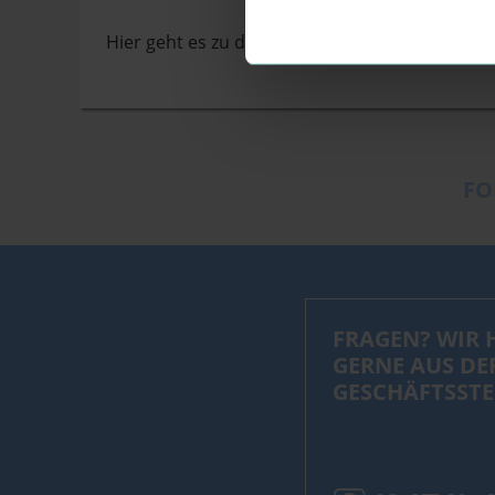
Hier geht es zu den aktuellen Dauerkartenprei
FO
FRAGEN? WIR 
GERNE AUS DE
GESCHÄFTSSTE