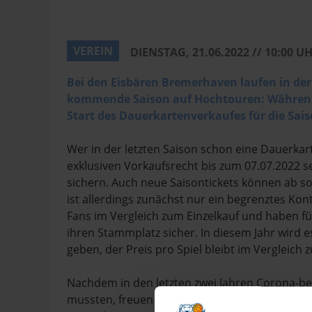
VEREIN
DIENSTAG, 21.06.2022 // 10:00 U
Bei den Eisbären Bremerhaven laufen in de
kommende Saison auf Hochtouren: Während
Start des Dauerkartenverkaufes für die Sais
Wer in der letzten Saison schon eine Dauerkart
exklusiven Vorkaufsrecht bis zum 07.07.2022 s
sichern. Auch neue Saisontickets können ab s
ist allerdings zunächst nur ein begrenztes Kon
Fans im Vergleich zum Einzelkauf und haben fü
ihren Stammplatz sicher. In diesem Jahr wird
geben, der Preis pro Spiel bleibt im Vergleich
Nachdem in den letzten zwei Jahren Corona-bed
mussten, freuen sich die Eisbären Bremerhaven