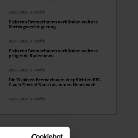
24.07.2026 // Profis
Eisbären Bremerhaven verkünden weitere
Vertragsverlängerung
05.07.2026 // Profis
Eisbären Bremerhaven verkünden weitere
prägende Kadernews
28.06.2026 // Profis
Die Eisbären Bremerhaven verpflichten BBL-
Coach Ferried Naciri als neuen Headcoach
23.06.2026 // Profis