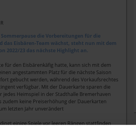
HR
r Sommerpause die Vorbereitungen für die
 das Eisbären-Team wächst, steht nun mit dem
on 2022/23 das nächste Highlight an.
e für den Eisbärenkäfig hatte, kann sich mit dem
einen angestammten Platz für die nächste Saison
ofort gebucht werden, während des Vorkaufsrechtes
tingent verfügbar. Mit der Dauerkarte sparen die
r jedes Heimspiel in der Stadthalle Bremerhaven
 es zudem keine Preiserhöhung der Dauerkarten
 zum letzten Jahr unverändert
ingt einige Spiele vor leeren Rängen stattfinden
 in dieser Saison, wieder vor möglichst vielen Fans