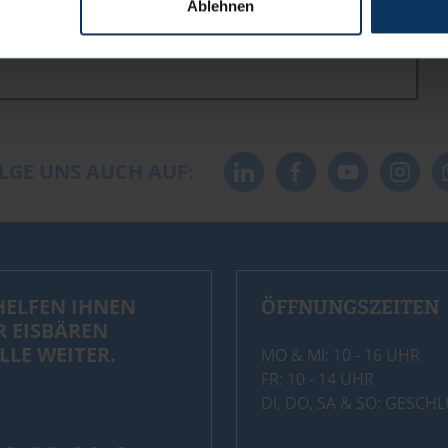
Ablehnen
sen
LGE UNS AUCH AUF:
HELFEN IHNEN
ÖFFNUNGSZEITEN
R EISBÄREN
LLE WEITER.
MO & MI: 10 - 16 UHR
FR: 10 - 14 UHR
DI, DO, SA & SO: GESCH