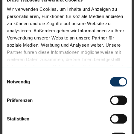
Ebenso machten die LIONS auf sich aufmerksam, als
Wir verwenden Cookies, um Inhalte und Anzeigen zu
sie letzte Woche überraschend die Verpflichtung von
personalisieren, Funktionen für soziale Medien anbieten
Ex-Eisbär Maurice Pluskota bekanntgaben, der direkt
zu können und die Zugriffe auf unsere Website zu
im ersten Spiel 10 Punkte und 6 Rebounds aufgelegt
analysieren. Außerdem geben wir Informationen zu Ihrer
hat.
Verwendung unserer Website an unsere Partner für
soziale Medien, Werbung und Analysen weiter. Unsere
Tip-Off der Partie ist am Sonntag, dem 10.11.2024,
Partner führen diese Informationen möglicherweise mit
um 17.30 Uhr
weiteren Daten zusammen, die Sie ihnen bereitgestellt
haben oder die sie im Rahmen Ihrer Nutzung der Dienste
Einen Livestream gibt es wie gewohnt und für beide
gesammelt haben.
Partien auf
sportdeutschland.tv
Einwilligungsauswahl
Notwendig
Der Kader der Eisbären Bremerhaven 2024/25:
Präferenzen
Elijah Miller (0), Jake Biss (3), Jordan Samare (4), Nils
Schmitz (5), Carlos Carter (6), Adrian Breitlauch (7),
Peter Hemschemeier (8), Daniel Norl (13), Marquis
Statistiken
Collins (15), Till Isemann (21), Hendrik Warner (31)