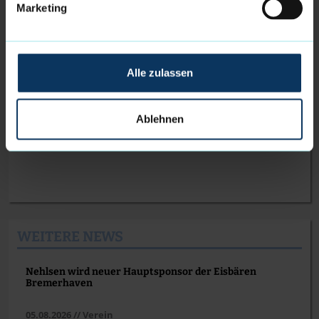
Marketing
Bozic Estriche Knights Kirchheim– Eisbären
Bremerhaven
Tip-Off: Freitag, den 08.11.2024 um 20.00
Alle zulassen
Uhr
Halle: Sporthalle Stadtmitte, Jahnstraße
Ablehnen
14, 73230 Kirchheim unter Teck
WEITERE NEWS
Nehlsen wird neuer Hauptsponsor der Eisbären
Bremerhaven
05.08.2026 // Verein