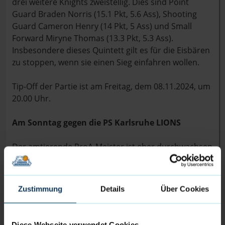
drei weitere Knights zweistellig. Dies sind Point
Guard Braden Norris (15.1 Pkt, 5.6 Ass), Shooting
Guard Cameron Henry (14 Pkt, 5 Ass) und Small
Forward Miryne Thomas (13.3 Pkt, 5.3 Ass).
Insbesondere dieses Quintett gilt es für die Eisbären
zu stoppen, wenn sie einen Sieg einfahren wollen.
Tip-Off der Partie ist am Freitag, dem 08.11.2024, um
20.00 Uhr.
Am Sonntag gegen die PS Karlsruhe LIONS
Der amtierende ProA-Meister ist eher durchwachsen
in die aktuelle Saison gestartet. Drei Siegen stehen
vier Niederlagen gegenüber, obwohl viele alte
Bekannte bei den LIONS auflaufen. Guard O’Showen
Zustimmung
Details
Über Cookies
Williams überzeugt mit 13.3 Punkten und 4.2 Assists
pro Spiel. Der zweitbeste Scorer ist der Bundesliga-
erfahrene Lukas Herzog mit 12.9 Punkten im Schnitt.
Diese Webseite verwendet Cookies