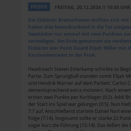
PROFIS
FREITAG, 20.12.2024 // 10:50 UHR
Die Eisbären Bremerhaven wollten sich mit
haben dies beeindruckend in die Tat umgeset
Seestädter nur einmal mit zwei Punkten zu
verteidigen. Am Ende gewannen sie verdien
Eisbären war Point Guard Elijah Miller mit 
Karrierebestwert in der ProA.
Headcoach Steven Esterkamp schickte zu Beginn
Partie. Zum Sprungball standen somit Elijah Mil
und Hendrik Warner auf dem Parkett. Carlos Ca
dementsprechend extra motiviert. Nach einem 
ersten zwei Punkte per Korbleger (0:2). Addi B
der Start ins Spiel war gelungen (0:5). Nun hi
7:7 auf. Anschließend startete Daniel Norl eine
Folge (7:14). Insgesamt sollte er starke 22 P
sogar kurz die Führung (15:14). Das ließen die S