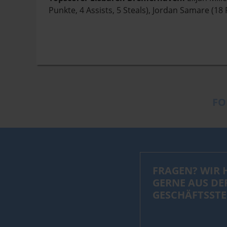
Punkte, 4 Assists, 5 Steals), Jordan Samare (1
FO
FRAGEN? WIR 
GERNE AUS DE
GESCHÄFTSSTE