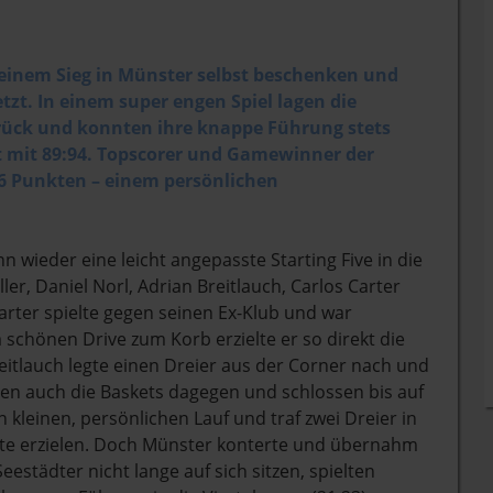
 einem Sieg in Münster selbst beschenken und
zt. In einem super engen Spiel lagen die
rück und konnten ihre knappe Führung stets
t mit 89:94. Topscorer und Gamewinner der
26 Punkten – einem persönlichen
 wieder eine leicht angepasste Starting Five in die
ler, Daniel Norl, Adrian Breitlauch, Carlos Carter
rter spielte gegen seinen Ex-Klub und war
schönen Drive zum Korb erzielte er so direkt die
reitlauch legte einen Dreier aus der Corner nach und
elten auch die Baskets dagegen und schlossen bis auf
n kleinen, persönlichen Lauf und traf zwei Dreier in
unkte erzielen. Doch Münster konterte und übernahm
eestädter nicht lange auf sich sitzen, spielten