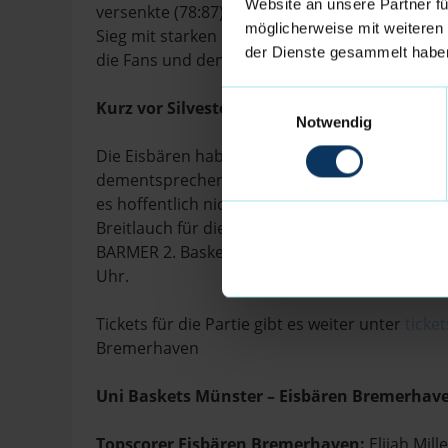
Website an unsere Partner fü
versenkte (78:87). Schlussendlich ließen die 
möglicherweise mit weiteren
Sieg mit starken Nerven nach Hause (89:94). E
der Dienste gesammelt habe
die Fans und den gesamten Verein.
Einwilligungsauswahl
Kurz vor Silvester Heimspiel und Rekordspi
Notwendig
Die Eisbären haben nun das Wochenende vor W
dementsprechend gut auf ihren nächsten Gegne
es hoffentlich nicht nur einen weiteren Heimsi
Breitlauch für die Eisbären Bremerhaven – ein
BARMER 2. Basketball Bundesliga ist der Tip-O
Uhr.
Tickets für die Partie gibt es weiter unter
ticke
Bremerhaven
Uni Baskets Münster – Eisbären Bremerhaven
Topscorer Eisbären Bremerhaven:
Elijah Mil