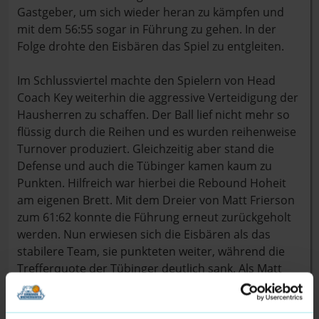
Gastgeber, um sich wieder heran zu kämpfen und
mit dem 56:55 sogar in Führung zu gehen. In der
Folge drohte den Eisbären das Spiel zu entgleiten.
Im Schlussviertel machte den Spielern von Head
Coach Key weiterhin die aggressive Verteidigung der
Hausherren zu schaffen. Der Ball lief nicht mehr so
flüssig durch die Reihen und es wurden reihenweise
Turnover produziert. Gleichzeitig aber stand die
Defense und auch die Tübinger kamen kaum zu
Punkten. Hilfreich war hierbei die Rebound Hoheit
am eigenen Brett. Mit dem Dreier von Matt Frierson
zum 61:62 konnte die Führung erneut zurückgeholt
werden. Nun erwiesen sich die Eisbären als das
stabilere Team, sie punkteten weiter, während die
Trefferquote der Tübinger deutlich sank. Als Matt
Freeman trotz blauem Auge zwei Minuten vor dem
Ende mit seinem erfolgreichen Dreier den