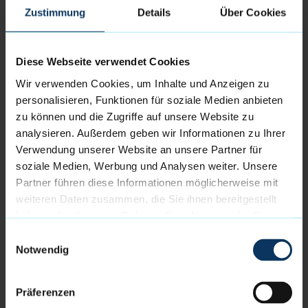
Vorsprung auf 10 Punkte stellte, war das Spiel
Zustimmung
Details
Über Cookies
entschieden.
Trotz einer von Ballverlusten gespickten
Diese Webseite verwendet Cookies
Offensivleistung gelang den Seestädtern, die weiter
ohne den verletzen Jarelle Reischel auskommen
Wir verwenden Cookies, um Inhalte und Anzeigen zu
mussten, mit einer starken Defensive und mit der
personalisieren, Funktionen für soziale Medien anbieten
Kontrolle der Rebounds von insgesamt 26:47 ein
zu können und die Zugriffe auf unsere Website zu
wichtiger Auswärtssieg beim Tabellenzweiten. Neben
analysieren. Außerdem geben wir Informationen zu Ihrer
dem bärenstarken Robert Oehle erzielte auch Matt
Verwendung unserer Website an unsere Partner für
Freeman ein Double-Double.
soziale Medien, Werbung und Analysen weiter. Unsere
Partner führen diese Informationen möglicherweise mit
Entsprechend zufrieden war das Coaching Team,
weiteren Daten zusammen, die Sie ihnen bereitgestellt
dass seinen Spieler zum Sieg gratulierte: „Das Team
haben oder die sie im Rahmen Ihrer Nutzung der Dienste
hat heute in der Verteidigung einen Wahnsinns-Job
gesammelt haben.
Einwilligungsauswahl
gemacht und die Rebounds dominiert. Endlich hat
Notwendig
einmal alles zusammen gepasst. Wir freuen uns über
den wichtigen Sieg bei einem Top-Team der Liga in
Präferenzen
toller Atmosphäre.