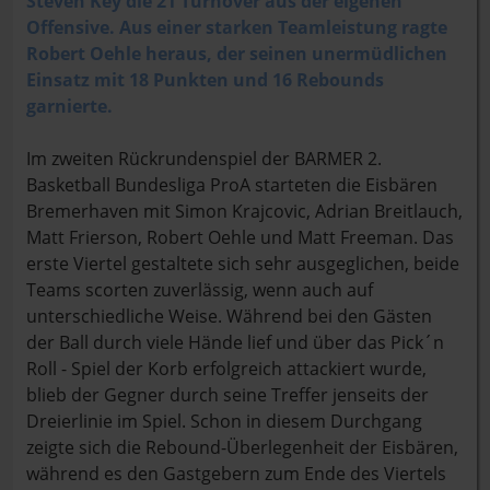
Steven Key die 21 Turnover aus der eigenen
Offensive. Aus einer starken Teamleistung ragte
Robert Oehle heraus, der seinen unermüdlichen
Einsatz mit 18 Punkten und 16 Rebounds
garnierte.
Im zweiten Rückrundenspiel der BARMER 2.
Basketball Bundesliga ProA starteten die Eisbären
Bremerhaven mit Simon Krajcovic, Adrian Breitlauch,
Matt Frierson, Robert Oehle und Matt Freeman. Das
erste Viertel gestaltete sich sehr ausgeglichen, beide
Teams scorten zuverlässig, wenn auch auf
unterschiedliche Weise. Während bei den Gästen
der Ball durch viele Hände lief und über das Pick´n
Roll - Spiel der Korb erfolgreich attackiert wurde,
blieb der Gegner durch seine Treffer jenseits der
Dreierlinie im Spiel. Schon in diesem Durchgang
zeigte sich die Rebound-Überlegenheit der Eisbären,
während es den Gastgebern zum Ende des Viertels