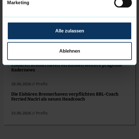
Marketing
Eisbären-Kader komplett - Adrian Breitlauch
unterschreibt Vertrag
24.07.2026 // Profis
Alle zulassen
Eisbären Bremerhaven verkünden weitere
Vertragsverlängerung
Ablehnen
05.07.2026 // Profis
Eisbären Bremerhaven verkünden weitere prägende
Kadernews
28.06.2026 // Profis
Die Eisbären Bremerhaven verpflichten BBL-Coach
Ferried Naciri als neuen Headcoach
23.06.2026 // Profis