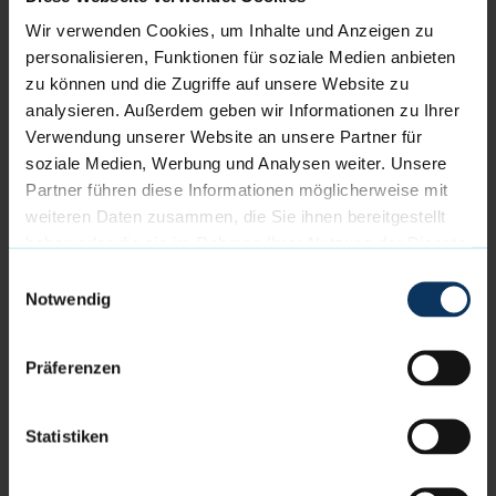
Fehlen wird den Eisbären Bremerhaven dabei
Wir verwenden Cookies, um Inhalte und Anzeigen zu
allerdings weiterhin Jarelle Reischel, der schon am
personalisieren, Funktionen für soziale Medien anbieten
Sonntag verletzungsbedingt gefehlt hatte.
zu können und die Zugriffe auf unsere Website zu
analysieren. Außerdem geben wir Informationen zu Ihrer
Das 3. Spiel der Viertelfinalserie wird am Mittwoch,
Verwendung unserer Website an unsere Partner für
den 20.04. um 19.30 Uhr in Tübingen angepfiffen –
soziale Medien, Werbung und Analysen weiter. Unsere
für die Eisbären heißt es also: do or die. Alle Fans, die
Partner führen diese Informationen möglicherweise mit
nicht mit in den Süden fahren können, haben wie
weiteren Daten zusammen, die Sie ihnen bereitgestellt
immer die Möglichkeit, das Spiel live und kostenlos
haben oder die sie im Rahmen Ihrer Nutzung der Dienste
bei Sportdeutschland.TV zu verfolgen.
gesammelt haben.
Einwilligungsauswahl
Notwendig
WEITERE NEWS
Präferenzen
Nehlsen wird neuer Hauptsponsor der Eisbären
Bremerhaven
Statistiken
05.08.2026 // Verein