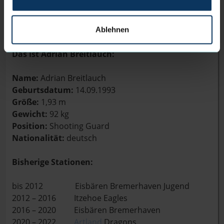
sondern dass der gemeinsame Weg der Eisbären
Bremerhaven mit Adrian für mehrere Jahre
weitergehen wird.“
Ablehnen
Das ist Adrian Breitlauch:
Name:
Adrian Breitlauch
Geburtsdatum:
14.09.1993
Größe:
1,93 m
Gewicht:
92 kg
Position:
Shooting Guard
Nationalität:
deutsch
Bisherige Stationen:
bis 2012 Eisbären Bremerhaven Jugend
2012 – 2016 Itzehoe Eagles
2016 – 2020 Eisbären Bremerhaven
2020 – 2022
Artland
Dragons