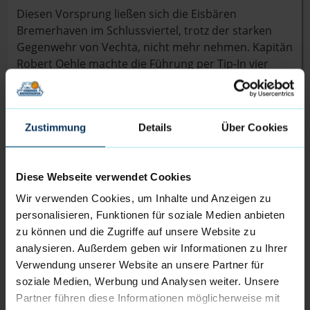
Diesen Vorsprung ließen sich die Eisbären
Bremerhaven im Schlussviertel, trotz der starken
Gegenwehr von Vechta, nicht mehr nehmen. Kapitän
Robert Oehle machte die Führung per Tip-In vier
Minuten vor Spielende zum ersten Mal zweistellig
(72:82), ehe das heute überragende Duo Reischel
und Hornsby die letzten neun Eisbären-Punkte
Zustimmung
Details
Über Cookies
erzielte und dem Team den ersten Auswärtssieg und
damit sehr wichtigen zweiten Saisonsieg sicherte.
Diese Webseite verwendet Cookies
Dementsprechend erleichtert war Head Coach
Steven Key nach dem Spiel: „Es war heute ein sehr
Wir verwenden Cookies, um Inhalte und Anzeigen zu
umkämpftes Spiel. Wir sind bis zum Ende
personalisieren, Funktionen für soziale Medien anbieten
drangeblieben und konnten so diesen wichtigen Sieg
zu können und die Zugriffe auf unsere Website zu
mitnehmen. Nick hat sehr gut in unser Team
analysieren. Außerdem geben wir Informationen zu Ihrer
gefunden und war eine Bereicherung für unser Spiel.
Verwendung unserer Website an unsere Partner für
Vechta hat eine starke junge Mannschaft, die sicher
soziale Medien, Werbung und Analysen weiter. Unsere
noch einige Saisonsiege einfahren wird. Wir müssen
Partner führen diese Informationen möglicherweise mit