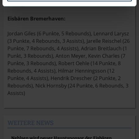
(46:43)
Eisbären Bremerhaven:
Jordan Giles (6 Punkte, 5 Rebounds), Lennard Larysz
(3 Punkte, 4 Rebounds, 3 Assists), Jarelle Reischel (26
Punkte, 7 Rebounds, 4 Assists), Adrian Breitlauch (1
Punkt, 3 Rebounds), Anton Meyer, Kevin Charles (7
Punkte, 3 Rebounds), Robert Oehle (14 Punkte, 8
Rebounds, 4 Assists), Hilmar Henningsson (12
Punkte, 4 Assists), Hendrik Drescher (2 Punkte, 2
Rebounds), Nick Hornsby (24 Punkte, 6 Rebounds, 3
Assists)
WEITERE NEWS
Nehlsen wird neuer Hauptsponsor der Eisbären