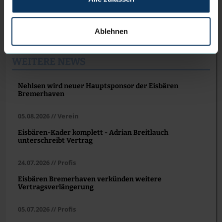
2018 – 2019 Baskets Juniors / Oldenburger TB
seit 2019 Eisbären Bremerhaven
Ablehnen
WEITERE NEWS
Nehlsen wird neuer Hauptsponsor der Eisbären
Bremerhaven
05.08.2026 // Verein
Eisbären-Kader komplett - Adrian Breitlauch
unterschreibt Vertrag
24.07.2026 // Profis
Eisbären Bremerhaven verkünden weitere
Vertragsverlängerung
05.07.2026 // Profis