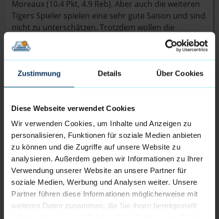
Moreaux (10.4 Pkt, 4.9 Reb). Aber auch die weiteren
Tigers Spieler spielen eine sehr gute Saison und sind
nicht zu unterschätzen. Trotzdem wollen die
Eisbären wieder vor möglichst voller Halle einen
weiteren Heimsieg einfahren. Tip-off im
Eisbärenkäfig ist am Sonntag, den 05.01.2025 um
17.00 Uhr.
Zustimmung
Details
Über Cookies
Falls Ihr noch keine Tickets habt, gibt es diese weiter
Diese Webseite verwendet Cookies
unter
tickets.dieeisbaeren.de
oder im Ticketcenter
der Eisbären Bremerhaven.
Wir verwenden Cookies, um Inhalte und Anzeigen zu
personalisieren, Funktionen für soziale Medien anbieten
Der Kader der Eisbären Bremerhaven 2024/25:
zu können und die Zugriffe auf unsere Website zu
analysieren. Außerdem geben wir Informationen zu Ihrer
Elijah Miller (0), Jake Biss (3), Jordan Samare (4), Nils
Verwendung unserer Website an unsere Partner für
Schmitz (5), Carlos Carter (6), Adrian Breitlauch (7),
soziale Medien, Werbung und Analysen weiter. Unsere
Peter Hemschemeier (8), Daniel Norl (13), Till
Partner führen diese Informationen möglicherweise mit
Isemann (21), Hendrik Warner (31), Anzac Rissetto
weiteren Daten zusammen, die Sie ihnen bereitgestellt
(77)
haben oder die sie im Rahmen Ihrer Nutzung der Dienste