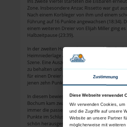
Ins zweite Viertel starteten die Eisbären erne
Zone. Insbesondere Anzac Rissetto war gut ausg
Nach einem Korbleger von ihm und einem schön
Führung auf 16 Punkte angewachsen (18:34). 
einem weiteren Dreier von Elijah Miller ging e
Halbzeitpause (23:39).
In der zweiten Halbzeit bäumten sich die Boc
Heimniederlage auf. Niklas Geske kam deutlich b
Szene. Eine Auszeit von Steven Esterkamp folgt
zu behalten und wieder auszubauen. Elijah Mille
für einen Dreier und die Führung war wieder zwei
Zustimmung
jenen zehn Punkten Vorsprung gehen.
Diese Webseite verwendet 
In diesem bewiesen die Eisbären immer wieder
Bochum kam zwar immer wieder von ihren Heim
Wir verwenden Cookies, um I
immer die passende Antwort. Oft hieß diese am
und die Zugriffe auf unsere 
Punkte im Schlussviertel erzielte und so den w
Website an unsere Partner fü
schön herausgespielte Corner Dreier und zwei
möglicherweise mit weiteren