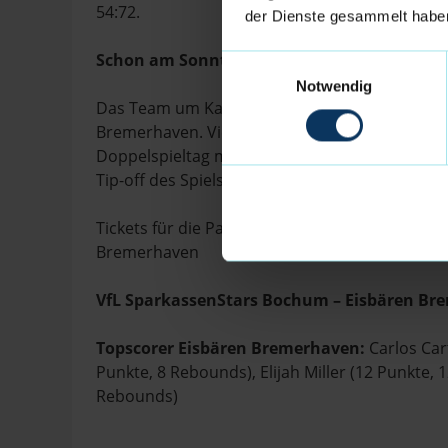
54:72.
der Dienste gesammelt habe
Schon am Sonntag: Doppelspieltag mit Fish
Einwilligungsauswahl
Notwendig
Das Team um Kapitän Adrian Breitlauch freut si
Bremerhaven. Viel Zeit zum Erholen gibt es nic
Doppelspieltag mit den Fischtown Pinguins an u
Tip-off des Spiels am 17. Spieltag der BARMER 
Tickets für die Partie gibt es weiter unter
ticke
Bremerhaven
VfL SparkassenStars Bochum – Eisbären Bre
Topscorer Eisbären Bremerhaven:
Carlos Car
Punkte, 8 Rebounds), Elijah Miller (12 Punkte, 
Rebounds)