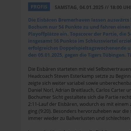
PROFIS
SAMSTAG, 04.01.2025 // 18:00 UH
Die Eisbären Bremerhaven lassen auswärts b
Bochum nur 54 Punkte zu und fahren einen
Playoffplätze ein. Topscorer der Partie, die 
insgesamt 16 Punkte im Schlussviertel erzielt
erfolgreiches Doppelspieltagswochenende u
den 05.01.2025, gegen die Tigers Tübingen. Ti
Die Eisbären starteten mit viel Selbstvertrauen 
Headcoach Steven Esterkamp setzte zu Beginn e
zeigte sich weiter variabel sowie unberechenba
Daniel Norl, Adrian Breitlauch, Carlos Carter 
Bochumer Sicht gestaltete sich die Partie rec
2:11-Lauf der Eisbären, wodurch es mit einem z
ging (9:20). Besonders hervorzuheben war die 
immer wieder zu Ballverlusten und schlechten