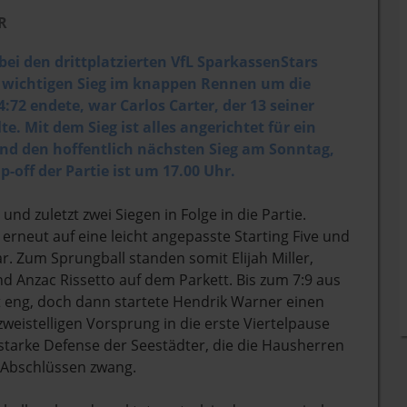
R
ei den drittplatzierten VfL SparkassenStars
 wichtigen Sieg im knappen Rennen um die
54:72 endete, war Carlos Carter, der 13 seiner
e. Mit dem Sieg ist alles angerichtet für ein
nd den hoffentlich nächsten Sieg am Sonntag,
p-off der Partie ist um 17.00 Uhr.
und zuletzt zwei Siegen in Folge in die Partie.
rneut auf eine leicht angepasste Starting Five und
r. Zum Sprungball standen somit Elijah Miller,
und Anzac Rissetto auf dem Parkett. Bis zum 7:9 aus
ht eng, doch dann startete Hendrik Warner einen
weistelligen Vorsprung in die erste Viertelpause
starke Defense der Seestädter, die die Hausherren
 Abschlüssen zwang.