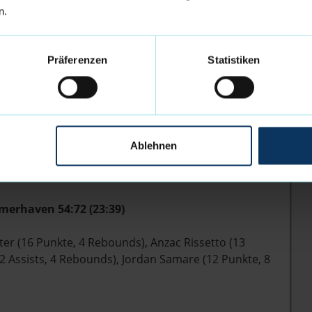
n.
town Pinguins
Präferenzen
Statistiken
ch bereits auf das nächste Sporthighlight in
ht. Bereits am Sonntag, den 05.01.2025, steht der
nd die Eisbären treffen auf die Tigers Tübingen.
2. Basketball Bundesliga ist um 17.00 Uhr.
Ablehnen
ts.dieeisbaeren.de
oder im Ticketcenter der Eisbären
merhaven 54:72 (23:39)
ter (16 Punkte, 4 Rebounds), Anzac Rissetto (13
12 Assists, 4 Rebounds), Jordan Samare (12 Punkte, 8