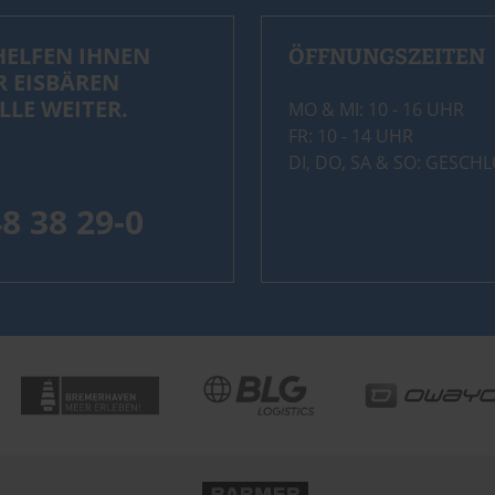
HELFEN IHNEN
ÖFFNUNGSZEITEN
R EISBÄREN
LLE WEITER.
MO & MI: 10 - 16 UHR
FR: 10 - 14 UHR
DI, DO, SA & SO: GESCH
48 38 29-0