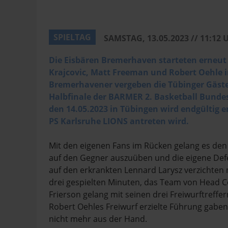
SPIELTAG
SAMSTAG, 13.05.2023 // 11:12 
Die Eisbären Bremerhaven starteten erneut m
Krajcovic, Matt Freeman und Robert Oehle in
Bremerhavener vergeben die Tübinger Gäste 
Halbfinale der BARMER 2. Basketball Bundes
den 14.05.2023 in Tübingen wird endgültig 
PS Karlsruhe LIONS antreten wird.
Mit den eigenen Fans im Rücken gelang es den
auf den Gegner auszuüben und die eigene Defe
auf den erkrankten Lennard Larysz verzichten
drei gespielten Minuten, das Team von Head C
Frierson gelang mit seinen drei Freiwurftreff
Robert Oehles Freiwurf erzielte Führung gabe
nicht mehr aus der Hand.