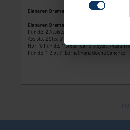
Eisbären Bremerhaven – Tigers Tübingen 100:
Eisbären Bremerhaven:
Matt Frierson (17 Punk
Punkte, 2 Assists, 1 Steal), Adrian Breitlauch 
Assists, 2 Steals), Matt Freeman (8 Punkte), Ro
Norl (8 Punkte, 1 Steal), Carlo Meyer, Khalid Tho
Punkte, 1 Block), Bernat Vanaclocha Sanchez
FO