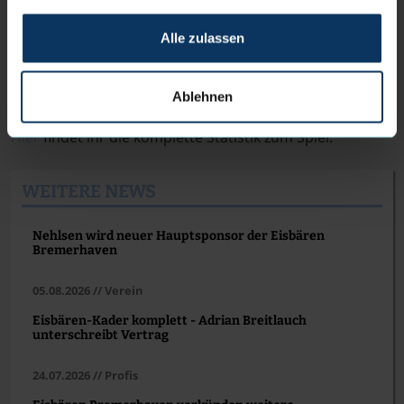
keine Chance in Kirchheim so zu bestehen.“
Alle zulassen
Eisbären Bremerhaven: Alvano (16), Reischel (14), Love
(12), Laster (11), Yebo (10), Oehle (4), Moore (4), Richards
(3), Drijencic
Ablehnen
Hier
findet ihr die komplette Statistik zum Spiel.
WEITERE NEWS
Nehlsen wird neuer Hauptsponsor der Eisbären
Bremerhaven
05.08.2026 // Verein
Eisbären-Kader komplett - Adrian Breitlauch
unterschreibt Vertrag
24.07.2026 // Profis