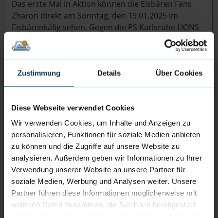
Das erste Mal in Aktion können die Eisbären Fans
Zharon direkt am Sonntag, den 19.01.2025 im
Eisbärenkäfig sehen. Gegen die PS Karlsruhe LIONS
wird er sein Debut im Eisbären-Trikot geben und will
direkt seinen Teil für einen weiteren Sieg beitragen.
Tickets für die Partie gibt es weiter unter
tickets.dieeisbaeren.de
Zustimmung
oder im Ticketcenter der
Details
Über Cookies
Eisbären Bremerhaven.
Diese Webseite verwendet Cookies
Der Kader der Eisbären Bremerhaven 2024/25:
Wir verwenden Cookies, um Inhalte und Anzeigen zu
Elijah Miller (0), Jake Biss (3), Jordan Samare (4), Nils
personalisieren, Funktionen für soziale Medien anbieten
Schmitz (5), Carlos Carter (6), Adrian Breitlauch (7),
zu können und die Zugriffe auf unsere Website zu
Peter Hemschemeier (8), Zharon Richmond (12),
analysieren. Außerdem geben wir Informationen zu Ihrer
Daniel Norl (13), Till Isemann (21), Hendrik Warner
Verwendung unserer Website an unsere Partner für
(31), Anzac Rissetto (77)
soziale Medien, Werbung und Analysen weiter. Unsere
Partner führen diese Informationen möglicherweise mit
Das ist Zharon Richmond:
weiteren Daten zusammen, die Sie ihnen bereitgestellt
haben oder die sie im Rahmen Ihrer Nutzung der Dienste