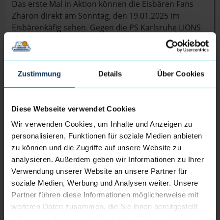
Das erste Mal in Aktion können die Eisbären Fans
Zharon direkt am Sonntag, den 19.01.2025 im
Eisbärenkäfig sehen. Gegen die PS Karlsruhe LIONS
wird er sein Debut im Eisbären-Trikot geben und will
direkt seinen Teil für einen weiteren Sieg beitragen.
Tickets für die Partie gibt es weiter unter
tickets.dieeisbaeren.de
Zustimmung
oder im Ticketcenter der
Details
Über Cookies
Eisbären Bremerhaven.
Diese Webseite verwendet Cookies
Der Kader der Eisbären Bremerhaven 2024/25:
Wir verwenden Cookies, um Inhalte und Anzeigen zu
Elijah Miller (0), Jake Biss (3), Jordan Samare (4), Nils
personalisieren, Funktionen für soziale Medien anbieten
Schmitz (5), Carlos Carter (6), Adrian Breitlauch (7),
zu können und die Zugriffe auf unsere Website zu
Peter Hemschemeier (8), Zharon Richmond (12),
analysieren. Außerdem geben wir Informationen zu Ihrer
Daniel Norl (13), Till Isemann (21), Hendrik Warner
Verwendung unserer Website an unsere Partner für
(31), Anzac Rissetto (77)
soziale Medien, Werbung und Analysen weiter. Unsere
Partner führen diese Informationen möglicherweise mit
Das ist Zharon Richmond:
weiteren Daten zusammen, die Sie ihnen bereitgestellt
haben oder die sie im Rahmen Ihrer Nutzung der Dienste