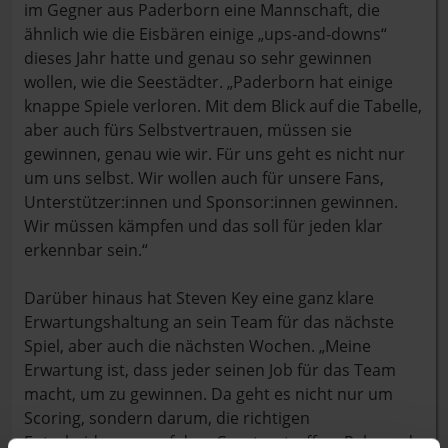
im Gegner aus Paderborn eine Mannschaft, die
ähnlich wie die Eisbären einige „ups-and-downs“
dieses Jahr hatte und genau so sehr gewinnen
wollen, wie die Seestädter. „Paderborn hat einige
knappe Spiele verloren. Mit dem Blick auf die Tabelle,
aber auch fürs Selbstvertrauen, müssen sie
gewinnen, genau wie wir. Für uns geht es nicht nur
um uns selbst. Wir wollen auch für unsere Fans,
Unterstützer:innen und Sponsor:innen gewinnen.
Wir müssen kämpfen und das soll für jeden klar
erkennbar sein.“
Darüber hinaus hat Steven Key eine ganz klare
Erwartungshaltung an sein Team für das nächste
Spiel, aber auch die nächsten Wochen. „Meine
Erwartung ist, dass jeder seinen Job für das Team
macht, um zu gewinnen. Da geht es nicht nur um
Scoring, sondern darum, die richtigen
Entscheidungen auf dem Court zu treffen, Rebounds