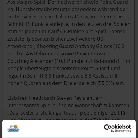
Assists pro Spiel. Der nachverpflichtete Point Guard
Kai Huntsberry überzeugte besonders während der
ersten vier Spiele im Falcons-Dress, in denen er im
Schnitt 15 Punkte auflegte. In den letzten drei Spielen
kam er jedoch nur auf 4.6 Punkte pro Spiel. Ebenso
zweistellig scorten bisher zwei weitere US-
Amerikaner, Shooting Guard Anthony Gaines (10.2
Punkte, 4.6 Rebounds) sowie Power Forward
Courtney Alexander (10.1 Punkte, 6.7 Rebounds). Tim
Köpple überzeugte als weiterer Point Guard und
legte im Schnitt 8.8 Punkte sowie 3.3 Assists mit
hohen Quoten aus dem Dreierbereich (55.3%) auf.
Eisbären Headcoach Steven Key sieht ein
interessantes Spiel auf seine Mannschaft zukommen.
„Das ist der erste lange Roadtrip seit einiger Zeit für
uns. Nürnberg und wir stehen in der Tabelle nah
beieinander. Wir spielen beide noch nicht richtig
konstant in dieser Saison. Wir haben zuletzt drei aus