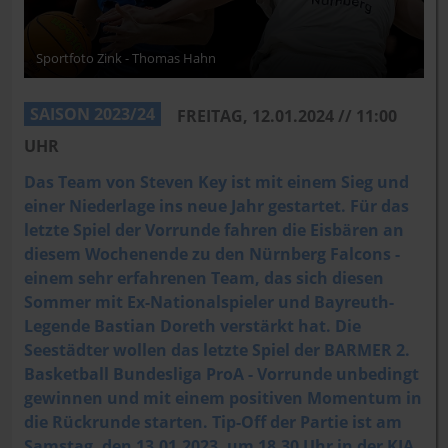
Sportfoto Zink - Thomas Hahn
SAISON 2023/24
FREITAG, 12.01.2024 // 11:00
UHR
Das Team von Steven Key ist mit einem Sieg und
einer Niederlage ins neue Jahr gestartet. Für das
letzte Spiel der Vorrunde fahren die Eisbären an
diesem Wochenende zu den Nürnberg Falcons -
einem sehr erfahrenen Team, das sich diesen
Sommer mit Ex-Nationalspieler und Bayreuth-
Legende Bastian Doreth verstärkt hat. Die
Seestädter wollen das letzte Spiel der BARMER 2.
Basketball Bundesliga ProA - Vorrunde unbedingt
gewinnen und mit einem positiven Momentum in
die Rückrunde starten. Tip-Off der Partie ist am
Samstag, den 13.01.2023, um 18.30 Uhr in der KIA