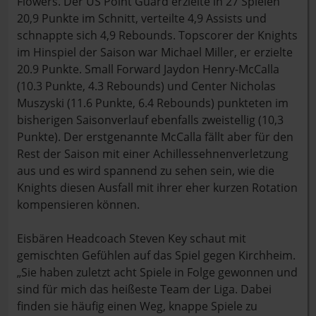
Flowers. Der US Point Guard erzielte in 27 Spielen
20,9 Punkte im Schnitt, verteilte 4,9 Assists und
schnappte sich 4,9 Rebounds. Topscorer der Knights
im Hinspiel der Saison war Michael Miller, er erzielte
20.9 Punkte. Small Forward Jaydon Henry-McCalla
(10.3 Punkte, 4.3 Rebounds) und Center Nicholas
Muszyski (11.6 Punkte, 6.4 Rebounds) punkteten im
bisherigen Saisonverlauf ebenfalls zweistellig (10,3
Punkte). Der erstgenannte McCalla fällt aber für den
Rest der Saison mit einer Achillessehnenverletzung
aus und es wird spannend zu sehen sein, wie die
Knights diesen Ausfall mit ihrer eher kurzen Rotation
kompensieren können.
Eisbären Headcoach Steven Key schaut mit
gemischten Gefühlen auf das Spiel gegen Kirchheim.
„Sie haben zuletzt acht Spiele in Folge gewonnen und
sind für mich das heißeste Team der Liga. Dabei
finden sie häufig einen Weg, knappe Spiele zu