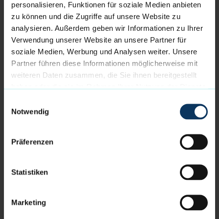
personalisieren, Funktionen für soziale Medien anbieten
der Halbzeit des Spiels holt der Gospelchor
zu können und die Zugriffe auf unsere Website zu
“Glad(e)makers“ seinen verschobenen Auftritt nach.
analysieren. Außerdem geben wir Informationen zu Ihrer
Verwendung unserer Website an unsere Partner für
Der Kader der Eisbären Bremerhaven 2023/24:
soziale Medien, Werbung und Analysen weiter. Unsere
Partner führen diese Informationen möglicherweise mit
Aaron Cook (0), Jordan Giles (1), Matt Frierson (3),
weiteren Daten zusammen, die Sie ihnen bereitgestellt
Lenny Larysz (4), Jarelle Reischel (5), Adrian
haben oder die sie im Rahmen Ihrer Nutzung der Dienste
Breitlauch (7), Anton Meyer (9), Kevin Charles (10),
gesammelt haben.
Robert Oehle (11), Hilmar Henningsson (15), Hendrik
Einwilligungsauswahl
Notwendig
Drescher (20), Nick Hornsby (33), Luca Merkel (43).
Eisbären Bremerhaven – Bozic Estriche Knights
Präferenzen
Kirchheim
Tip-Off Samstag, den 23.03.2024 um 18.00
Statistiken
Uhr
Marketing
Abendkasse: Ab 17.00 Uhr