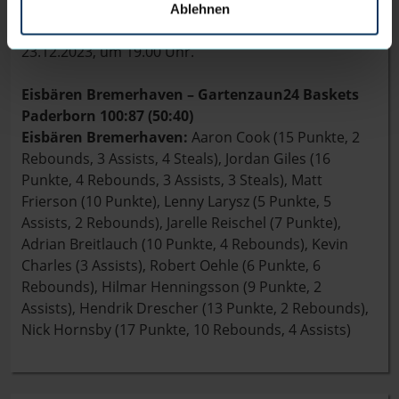
Bochum. Tip-off der Partie am 13. Spieltag der
Ablehnen
BARMER 2. Basketball-Bundesliga ProA ist am
23.12.2023, um 19.00 Uhr.
Eisbären Bremerhaven – Gartenzaun24 Baskets
Paderborn 100:87 (50:40)
Eisbären Bremerhaven:
Aaron Cook (15 Punkte, 2
Rebounds, 3 Assists, 4 Steals), Jordan Giles (16
Punkte, 4 Rebounds, 3 Assists, 3 Steals), Matt
Frierson (10 Punkte), Lenny Larysz (5 Punkte, 5
Assists, 2 Rebounds), Jarelle Reischel (7 Punkte),
Adrian Breitlauch (10 Punkte, 4 Rebounds), Kevin
Charles (3 Assists), Robert Oehle (6 Punkte, 6
Rebounds), Hilmar Henningsson (9 Punkte, 2
Assists), Hendrik Drescher (13 Punkte, 2 Rebounds),
Nick Hornsby (17 Punkte, 10 Rebounds, 4 Assists)