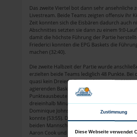
Das zweite Viertel bot dann sehr ansehnliche 
Livestream. Beide Teams zeigten offensiv ihr
Zeit konnten sich die Eisbären dadurch auch ni
Abschnittes setzten sie dann zu einem 9:0-Lau
damit die höchste Führung der Partie herstellt
Friederici konnten die EPG Baskets die Führung
machen (32:40).
Die zweite Halbzeit der Partie wurde anschlie
erzielten beide Teams lediglich 48 Punkte. Be
quasi kein Dreier fallen (2/18 Versuche, 11%), 
agierenden Baskets gut stoppen. Während das 
Punkteausbeute für ein Pro-A-Spiel verlief und 
dreieinhalb Minuten der letzten zehn Minuten k
Dominique Johnson schließlich ein weiterer Ex-E
Zustimmung
konnte (53:55). Die Spannung und den unbeding
beiden Mannschaften. Defensiv schalteten sie 
Diese Webseite verwendet 
Aaron Cook und Nick Hornsby an der Freiwurfl