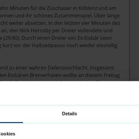
zehn Minuten für die Zuschauer in Koblenz und am
 Können und ihr schönes Zusammenspiel. Über lange
cht weiter absetzen. In den letzten vier Minuten des
f an, den Nick Hornsby per Dreier vollendete und
e (29:40). Durch einen Dreier von Ex-Eisbär Leon
 kurz vor der Halbzeitpause noch wieder einstellig
ßend zu einer wahren Defensivschlacht. Insgesamt
i den Eisbären Bremerhaven wollte an diesem Freitag
aber defensiv konnten sie die sonst sehr offensiv
dritte Viertel noch mit recht normaler
mit 18:15 für Koblenz endete, fiel in den ersten
ein einziger Korb. Auf Koblenzer Seite war es mit
isbär, der die ersten Punkte des Viertels erzielen
Details
ten Willen, einen Sieg einzufahren, spürte man bei
sich weiter gegenseitig aus und am Ende behielten
Cookies
inie die Nerven, auch wenn Nick Hornsby sich