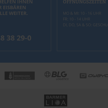
HELFEN IHNEN
ÖFFNUNGSZEITEN
R EISBÄREN
LLE WEITER.
MO & MI: 10 - 16 UHR
FR: 10 - 14 UHR
DI, DO, SA & SO: GESCH
48 38 29-0