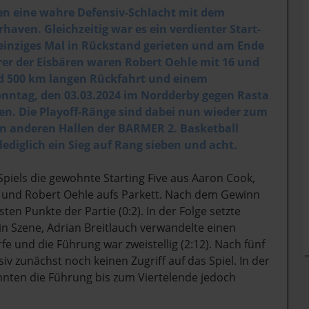
en eine wahre Defensiv-Schlacht mit dem
haven. Gleichzeitig war es ein verdienter Start-
n einziges Mal in Rückstand gerieten und am Ende
er der Eisbären waren Robert Oehle mit 16 und
nd 500 km langen Rückfahrt und einem
onntag, den 03.03.2024 im Nordderby gegen Rasta
en. Die Playoff-Ränge sind dabei nun wieder zum
en anderen Hallen der BARMER 2. Basketball
ediglich ein Sieg auf Rang sieben und acht.
piels die gewohnte Starting Five aus Aaron Cook,
by und Robert Oehle aufs Parkett. Nach dem Gewinn
en Punkte der Partie (0:2). In der Folge setzte
n Szene, Adrian Breitlauch verwandelte einen
rfe und die Führung war zweistellig (2:12). Nach fünf
iv zunächst noch keinen Zugriff auf das Spiel. In der
nnten die Führung bis zum Viertelende jedoch