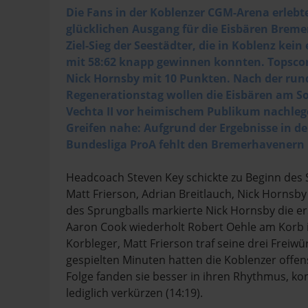
Die Fans in der Koblenzer CGM-Arena erlebt
glücklichen Ausgang für die Eisbären Bremer
Ziel-Sieg der Seestädter, die in Koblenz kei
mit 58:62 knapp gewinnen konnten. Topscor
Nick Hornsby mit 10 Punkten. Nach der ru
Regenerationstag wollen die Eisbären am S
Vechta II vor heimischem Publikum nachleg
Greifen nahe: Aufgrund der Ergebnisse in d
Bundesliga ProA fehlt den Bremerhavenern l
Headcoach Steven Key schickte zu Beginn des S
Matt Frierson, Adrian Breitlauch, Nick Horns
des Sprungballs markierte Nick Hornsby die erst
Aaron Cook wiederholt Robert Oehle am Korb i
Korbleger, Matt Frierson traf seine drei Freiwü
gespielten Minuten hatten die Koblenzer offens
Folge fanden sie besser in ihren Rhythmus, ko
lediglich verkürzen (14:19).