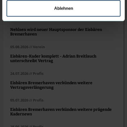
Ablehnen
WEITERE NEWS
Nehlsen wird neuer Hauptsponsor der Eisbären
Bremerhaven
05.08.2026 // Verein
Eisbären-Kader komplett - Adrian Breitlauch
unterschreibt Vertrag
24.07.2026 // Profis
Eisbären Bremerhaven verkünden weitere
Vertragsverlängerung
05.07.2026 // Profis
Eisbären Bremerhaven verkünden weitere prägende
Kadernews
28.06.2026 // Profis