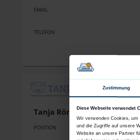
EMAIL
TELEFON
TANJA RÖNNER
Zustimmung
Diese Webseite verwendet 
Tanja Rönner
Wir verwenden Cookies, um I
und die Zugriffe auf unsere 
POSITION
Website an unsere Partner fü