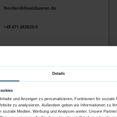
Norden@dieeisbaeren.de
+49 471 483829-0
Details
Cookies
nhalte und Anzeigen zu personalisieren, Funktionen für soziale
Website zu analysieren. Außerdem geben wir Informationen zu I
Verwaltung
r soziale Medien, Werbung und Analysen weiter. Unsere Partner