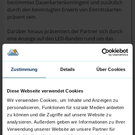
bestimmtes Dauerkartenkontingent und zusätzlich
durch den bevorzugten Erwerb von Eintrittskarten
präsent sein.
Darüber hinaus präsentiert der Partner sich durch
eine Anzeige auf den LED-Banden rund um das
Spielfeld herum. Dies ermöglicht dem Unternehmen,
seine Marke und seine hochwertigen Produkte
einem breiten Publikum zu präsentieren.
Zustimmung
Details
Über Cookies
Ein weiteres Highlight der Partnerschaft ist die
Teilnahme von Arthur Friedrichs Industriebedarf
GmbH an Events außerhalb des Spielbetriebs.
Diese Webseite verwendet Cookies
Dadurch wird die Zusammenarbeit nicht nur auf die
Wir verwenden Cookies, um Inhalte und Anzeigen zu
Spiele beschränkt, sondern schafft auch
personalisieren, Funktionen für soziale Medien anbieten
Gelegenheiten für die Interaktion mit den Spielern,
zu können und die Zugriffe auf unsere Website zu
den Betreuern und den Fans.
analysieren. Außerdem geben wir Informationen zu Ihrer
Verwendung unserer Website an unsere Partner für