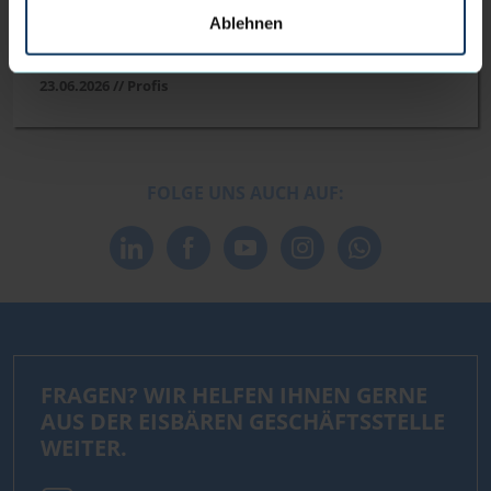
Die Eisbären Bremerhaven verpflichten BBL-Coach
Ablehnen
Ferried Naciri als neuen Headcoach
23.06.2026 // Profis
FOLGE UNS AUCH AUF:
FRAGEN? WIR HELFEN IHNEN GERNE
AUS DER EISBÄREN GESCHÄFTSSTELLE
WEITER.