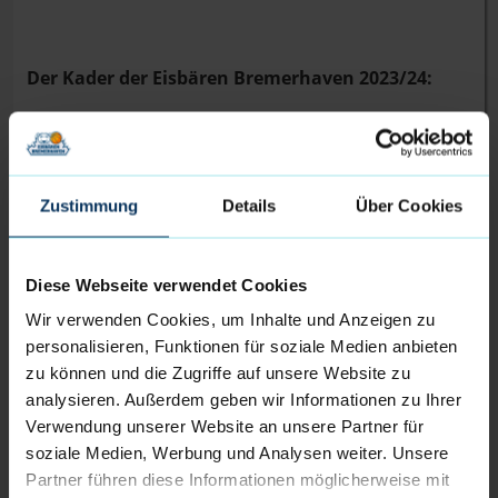
Der Kader der Eisbären Bremerhaven 2023/24:
Matt Frierson (3), Lennard Larysz (4), Jarelle Reischel
(5), Adrian Breitlauch (7), Robert Oehle (11), Hendrik
Drescher (20), Mitja Kruhl (24), Rayshawn Simmons.
Zustimmung
Details
Über Cookies
Diese Webseite verwendet Cookies
Wir verwenden Cookies, um Inhalte und Anzeigen zu
Das ist Rayshawn Simmons:
personalisieren, Funktionen für soziale Medien anbieten
zu können und die Zugriffe auf unsere Website zu
Name: Rayshawn Laron Simmons
analysieren. Außerdem geben wir Informationen zu Ihrer
Verwendung unserer Website an unsere Partner für
Spitzname: Ray
soziale Medien, Werbung und Analysen weiter. Unsere
Partner führen diese Informationen möglicherweise mit