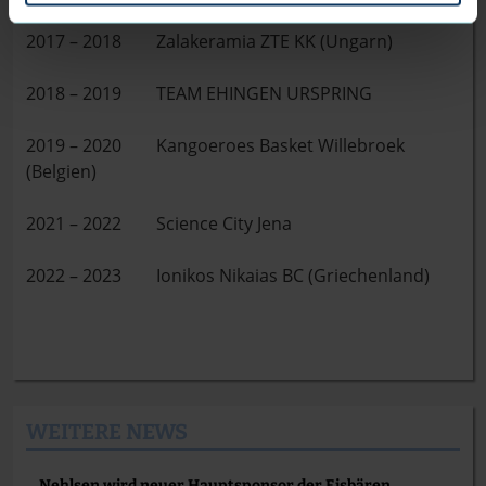
2017 – 2018 Zalakeramia ZTE KK (Ungarn)
2018 – 2019 TEAM EHINGEN URSPRING
2019 – 2020 Kangoeroes Basket Willebroek
(Belgien)
2021 – 2022 Science City Jena
2022 – 2023 Ionikos Nikaias BC (Griechenland)
WEITERE NEWS
Nehlsen wird neuer Hauptsponsor der Eisbären