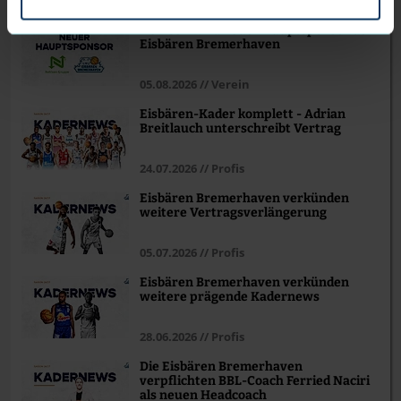
Nehlsen wird neuer Hauptsponsor der
Eisbären Bremerhaven
05.08.2026 // Verein
Eisbären-Kader komplett - Adrian
Breitlauch unterschreibt Vertrag
24.07.2026 // Profis
Eisbären Bremerhaven verkünden
weitere Vertragsverlängerung
05.07.2026 // Profis
Eisbären Bremerhaven verkünden
weitere prägende Kadernews
28.06.2026 // Profis
Die Eisbären Bremerhaven
verpflichten BBL-Coach Ferried Naciri
als neuen Headcoach