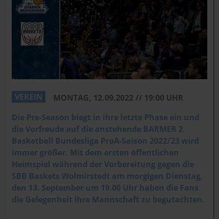
VEREIN
MONTAG, 12.09.2022 // 19:00 UHR
Die Pre-Season biegt in ihre letzte Phase ein und
die Vorfreude auf die anstehende BARMER 2.
Basketball Bundesliga ProA-Saison 2022/23 wird
immer größer. Mit dem ersten öffentlichen
Heimspiel während der Vorbereitung gegen die
SBB Baskets Wolmirstedt am morgigen Dienstag,
den 13. September um 19.00 Uhr haben die Fans
die Gelegenheit ihre Mannschaft zu begutachten.