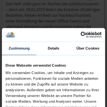
Das Heft steht ganz im Zeichen der Jubiläumssaison
– denn am 18.02.2023 feiern die Eisbären 20-jähriges
Bestehen. Neben Artikeln zur Nachwuchsarbeit,
einer Vorstellung des neuen Office-Teams und
allerhand Hintergrundinformationen haben die
Eisbären ihre Favoriten aus den Impressionen der
letzten 20 Jahren zusammengesucht. Allen voran
steht natürlich die Vorstellung der diesjährigen ProA
Zustimmung
Details
Über Cookies
– Mannschaft und des neuen Trainer-Teams.
Nach einer Zeit mit vielen Auflagen und stetigen
Diese Webseite verwendet Cookies
Änderungen ist dieses Heimspiel erstmalig wieder
unter regulären Bedingungen möglich. Auch die
Wir verwenden Cookies, um Inhalte und Anzeigen zu
neuen Fanshop-Artikel können in der Halle am
personalisieren, Funktionen für soziale Medien anbieten
Merchandise-Stand anprobiert und direkt erworben
zu können und die Zugriffe auf unsere Website zu
werden.
analysieren. Außerdem geben wir Informationen zu Ihrer
Verwendung unserer Website an unsere Partner für
Der Kader der Eisbären Bremerhaven 2022/23
soziale Medien, Werbung und Analysen weiter. Unsere