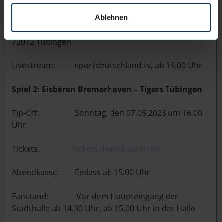
Uhr
Ablehnen
Halle: Paul-Horn-Arena, Europastraße 50,
72072 Tübingen
Livestream: sportdeutschland.tv, ab 19.00 Uhr
Spiel 2: Eisbären Bremerhaven – Tigers Tübingen
Tip-Off: Sonntag, den 07.05.2023 um 16.00
Uhr
Tickets:
tickets.dieeisbaeren.de
Abendkasse: Einlass ab 15.00 Uhr
Fanstand: Vor dem Haupteingang der
Stadthalle ab 14.30 Uhr, ab 15.00 Uhr in der Halle