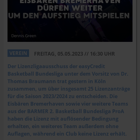
Dennis Green
VEREIN
FREITAG, 05.05.2023 // 16:30 UHR
Der Lizenzligaausschuss der easyCredit
Basketball Bundesliga unter dem Vorsitz von Dr.
Thomas Braumann trat gestern in Köln
zusammen, um über insgesamt 25 Lizenzanträge
für die Saison 2023/2024 zu entscheiden. Die
Eisbären Bremerhaven sowie vier weitere Teams
aus der BARMER 2. Basketball Bundesliga ProA
haben die Lizenz mit auflösender Bedingung
erhalten, ein weiteres Team außerdem ohne
Auflagen, während ein Club keine Lizenz erhält.