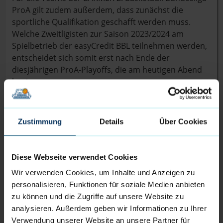
ProA gilt zudem außerdem, dass zunächst die
sportliche Qualifikation geschafft werden muss.
Welche Zweitligisten zur Saison 2023/2024 am
Spielbetrieb der easyCredit BBL teilnehmen werden,
entscheidet sich somit erst nach Ende der
diesjährigen ProA-Playoffs, die am heutigen Abend
beginnen.
Mit diesem positiven Ligabescheid pünktlich zum
Playoff-Start im Rücken, können die Eisbären
Zustimmung
Details
Über Cookies
Bremerhaven nun den vollen Fokus auf die
anstehenden Partien im Playoff-Viertelfinale gegen
die Tigers Tübingen (die ebenfalls die BBL-Lizenz mit
Diese Webseite verwendet Cookies
Bedingung erhalten haben) richten.
Wir verwenden Cookies, um Inhalte und Anzeigen zu
personalisieren, Funktionen für soziale Medien anbieten
Lizenzierung der 2. BARMER Basketball
zu können und die Zugriffe auf unsere Website zu
Bundesliga läuft noch
analysieren. Außerdem geben wir Informationen zu Ihrer
Verwendung unserer Website an unsere Partner für