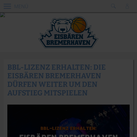
MENÜ
BBL-LIZENZ ERHALTEN: DIE
EISBÄREN BREMERHAVEN
DÜRFEN WEITER UM DEN
AUFSTIEG MITSPIELEN