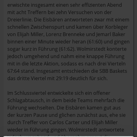
erwischte insgesamt einen sehr effizienten Abend
mit acht Treffern bei zehn Versuchen von der
Dreierlinie. Die Eisbären antworteten zwar mit einem
schnellen Zwischenspurt und kamen über Korbleger
von Elijah Miller, Lorenz Brenneke und Jemarl Baker
binnen einer Minute wieder heran (61:60) und gingen
sogar kurz in Führung (61:62). Wolmirstedt konterte
jedoch umgehend und nahm eine knappe Führung
mit in die letzte Aktion, sodass es nach drei Vierteln
67:64 stand. Insgesamt entschieden die SBB Baskets
das dritte Viertel mit 29:19 deutlich für sich.
Im Schlussviertel entwickelte sich ein offener
Schlagabtausch, in dem beide Teams mehrfach die
Führung wechselten. Die Eisbären kamen gut aus
der kurzen Pause und glichen zunächst aus, ehe sie
durch Treffer von Carlos Carter und Elijah Miller
wieder in Führung gingen. Wolmirstedt antwortete