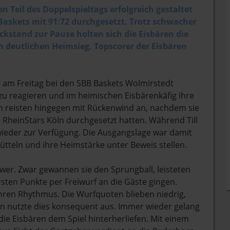
Teil des Doppelspieltags erfolgreich gestaltet
Baskets mit 91:72 durchgesetzt. Trotz schwacher
kstand zur Pause holten sich die Eisbären die
n deutlichen Heimsieg. Topscorer der Eisbären
am Freitag bei den SBB Baskets Wolmirstedt
 zu reagieren und im heimischen Eisbärenkäfig ihre
n reisten hingegen mit Rückenwind an, nachdem sie
e RheinStars Köln durchgesetzt hatten. Während Till
wieder zur Verfügung. Die Ausgangslage war damit
hütteln und ihre Heimstärke unter Beweis stellen.
wer. Zwar gewannen sie den Sprungball, leisteten
ersten Punkte per Freiwurf an die Gäste gingen.
ihren Rhythmus. Die Wurfquoten blieben niedrig,
orn nutzte dies konsequent aus. Immer wieder gelang
ie Eisbären dem Spiel hinterherliefen. Mit einem