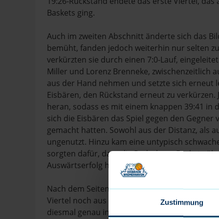
19:26-Rückstand endete das erste Viertel, das
Baskets ging.
Auch im zweiten Abschnitt änderte sich das Bi
bemüht, fanden jedoch weiterhin nur selten 
verkürzten sie durch einen 7:0-Lauf, eingeleite
Miller und Lorenz Brenneke, zwischenzeitlich a
aus der Hand nehmen und setzte sich erneut le
Eisbären, den Rückstand erneut zu verkürzen.
heran, sodass es mit einem knappen 39:41 in di
sich die Eisbären das Spiel gegen den Gegner 
gemacht hatten. Sowohl aus der Distanz, als au
ungenutzt. Hinzu kam eine untypisch schwache
sorgten dafür, dass die Paderborn Baskets über
Auswärtserfolg hoffen konnten.
Nach dem Seitenwechsel wendete sich die Parti
Viertel noch aus der Hand gegeben hatten, ma
Zustimmung
diesmal genau in diesem Abschnitt die Kontroll