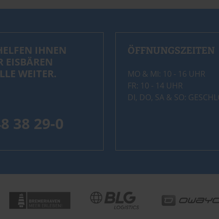
HELFEN IHNEN
ÖFFNUNGSZEITEN
R EISBÄREN
LLE WEITER.
MO & MI: 10 - 16 UHR
FR: 10 - 14 UHR
DI, DO, SA & SO: GESCH
48 38 29-0