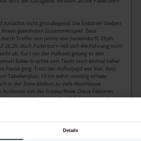
 aus Sicht der Gastgeber verdient an die Paderborn
ld zunächst nicht grundlegend. Die Eisbären blieben
zu ihrem gewohnten Zusammenspiel. Zwar
t durch Treffer von Jannis von Seckendorff, Elijah
uf 26:28, doch Paderborn ließ sich die Führung nicht
icht ab. Kurz vor der Halbzeit gelang es den
 Jemarl Baker brachte sein Team noch einmal näher
e Pause ging. Trotz der Aufholjagd war klar, dass
von Tabellenplatz 13 bis dahin unnötig schwer
ch in der Zone blieben zu viele Abschlüsse
 Ausbeute von der Freiwurflinie. Diese Faktoren
 zwei Viertel hinweg im Spiel blieben und auf einen
e. Während die Eisbären am Freitag das dritte
chten sie den Fehler nicht nochmal und holten sich
Details
e zurück. Jannis von Seckendorff glich zunächst per