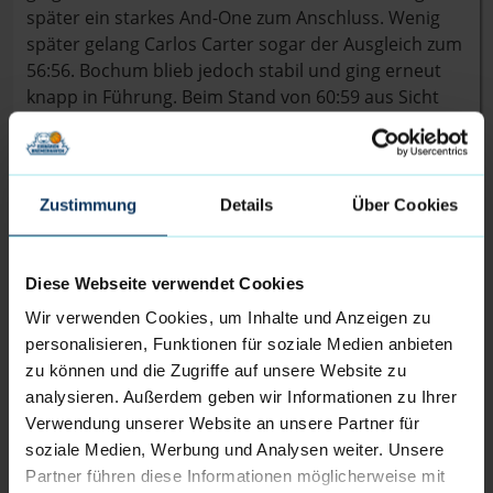
später ein starkes And-One zum Anschluss. Wenig
später gelang Carlos Carter sogar der Ausgleich zum
56:56. Bochum blieb jedoch stabil und ging erneut
knapp in Führung. Beim Stand von 60:59 aus Sicht
der Eisbären ging es in den Schlussabschnitt.
Im letzten Viertel blieb Bochum zunächst leicht
vorne. Zwar hielt Lorenz Brenneke die Eisbären
Zustimmung
Details
Über Cookies
weiterhin mit Punkten unter dem Korb im Spiel,
doch die Distanzwürfe wollten weiterhin nicht fallen.
Währenddessen scorte allen voran Myreon Jones für
Diese Webseite verwendet Cookies
die SparkassenStars und führte sein Team
Wir verwenden Cookies, um Inhalte und Anzeigen zu
insgesamt mit 26 Punkten als bester Werfer des
personalisieren, Funktionen für soziale Medien anbieten
Abends an. Mit dem zweiten erfolgreichen Dreier 4
zu können und die Zugriffe auf unsere Website zu
Min vor Schluss verkürzte Addi Breitlauch auf 71:66.
analysieren. Außerdem geben wir Informationen zu Ihrer
Verwendung unserer Website an unsere Partner für
Die Eisbären versuchten noch einmal das Spiel zu
soziale Medien, Werbung und Analysen weiter. Unsere
drehen. Doch auf jeden Abschluss der Eisbären
Partner führen diese Informationen möglicherweise mit