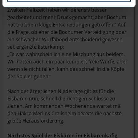
und uns aus unserem Rhythmus gebracht. In der
zweiten Halbzeit haben wir defensiv besser
gearbeitet und mehr Druck gemacht, aber Bochum
hat trotzdem kluge Entscheidungen getroffen.“ Auf
die Frage, ob eher die Bochumer Verteidigung oder
ein schwacher Wurfabend entscheidend gewesen
sei, ergänzte Esterkamp:
„Es war wahrscheinlich eine Mischung aus beidem.
Wir hatten auch ein paar komplett freie Würfe, aber
wenn sie nicht fallen, kann das schnell in die Köpfe
der Spieler gehen.“
Nach der ärgerlichen Niederlage gilt es für die
Eisbären nun, schnell die richtigen Schlüsse zu
ziehen. Am kommenden Wochenende wartet mit
den Hakro Merlins Crailsheim bereits die nächste
große Herausforderung.
Nächstes Spiel der Eisbären im Eisbärenkäfig