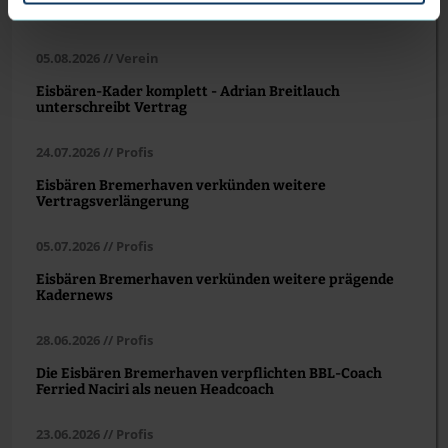
Bremerhaven
05.08.2026 // Verein
Eisbären-Kader komplett - Adrian Breitlauch
unterschreibt Vertrag
24.07.2026 // Profis
Eisbären Bremerhaven verkünden weitere
Vertragsverlängerung
05.07.2026 // Profis
Eisbären Bremerhaven verkünden weitere prägende
Kadernews
28.06.2026 // Profis
Die Eisbären Bremerhaven verpflichten BBL-Coach
Ferried Naciri als neuen Headcoach
23.06.2026 // Profis