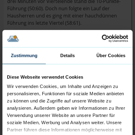
drei Minuten vor Viertelende stand die 10-Punkte-
Führung (50:60). Doch nun folgte ein Lauf der
Hausherren und es ging mit einer hauchdünnen
Führung ins letzte Viertel (58:61).
In diesem entwickelte sich ein echter Basketball-
Krimi. Keine Mannschaft konnte sich entscheidend
absetzen, doch Vechta übernahm zwischenzeitlich
Zustimmung
Details
Über Cookies
die Führung und spielte den Heimvorteil aus. Die
Eisbären hatten am Ende noch die Chance auf den
Gamewinner durch einen Wurf von Elijah Miller,
Diese Webseite verwendet Cookies
doch an diesem Tag war das Quäntchen Glück nicht
Wir verwenden Cookies, um Inhalte und Anzeigen zu
auf der Seite der Seestädter. Das Spiel endete mit
personalisieren, Funktionen für soziale Medien anbieten
77:75 aus Sicht der Vechtaner.
zu können und die Zugriffe auf unsere Website zu
analysieren. Außerdem geben wir Informationen zu Ihrer
Meisterschaftsanwärter aus Trier zu Gast im
Verwendung unserer Website an unsere Partner für
Eisbärenkäfig
soziale Medien, Werbung und Analysen weiter. Unsere
Partner führen diese Informationen möglicherweise mit
Am 21. Spieltag der BARMER 2. Basketball Bundesliga