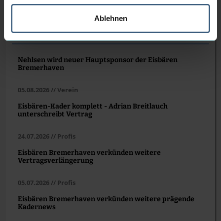
Ablehnen
WEITERE NEWS
Nehlsen wird neuer Hauptsponsor der Eisbären
Bremerhaven
05.08.2026 // Verein
Eisbären-Kader komplett - Adrian Breitlauch
unterschreibt Vertrag
24.07.2026 // Profis
Eisbären Bremerhaven verkünden weitere
Vertragsverlängerung
05.07.2026 // Profis
Eisbären Bremerhaven verkünden weitere prägende
Kadernews