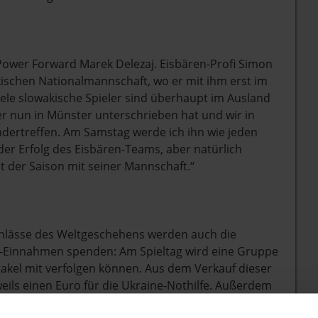
ower Forward Marek Delezaj. Eisbären-Profi Simon
ischen Nationalmannschaft, wo er mit ihm erst im
le slowakische Spieler sind überhaupt im Ausland
s er nun in Münster unterschrieben hat und wir in
andertreffen. Am Samstag werde ich ihn wie jeden
er Erfolg des Eisbären-Teams, aber natürlich
t der Saison mit seiner Mannschaft.“
nlässe des Weltgeschehens werden auch die
s-Einnahmen spenden: Am Spieltag wird eine Gruppe
ktakel mit verfolgen können. Aus dem Verkauf dieser
ils einen Euro für die Ukraine-Nothilfe. Außerdem
 denen ebenfalls je Verkauf ein Euro an die Opfer