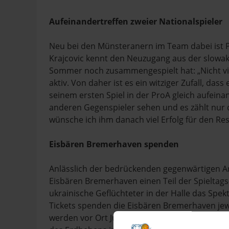
Aufeinandertreffen zweier Nationalspieler
Neu bei den Münsteranern im Team dabei ist P
Krajcovic kennt den Neuzugang aus der slowak
Sommer noch zusammengespielt hat: „Nicht vie
aktiv. Von daher ist es ein witziger Zufall, das
seinem ersten Spiel in der ProA gleich aufein
anderen Gegenspieler sehen und es zählt nur d
wünsche ich ihm danach viel Erfolg für den Res
Eisbären Bremerhaven spenden
Anlässlich der bedrückenden gegenwärtigen A
Eisbären Bremerhaven einen Teil der Spieltag
ukrainische Geflüchteter in der Halle das Spe
Tickets spenden die Eisbären Bremerhaven jewe
werden vor Ort Jubiläums-Muffins verkauft, von