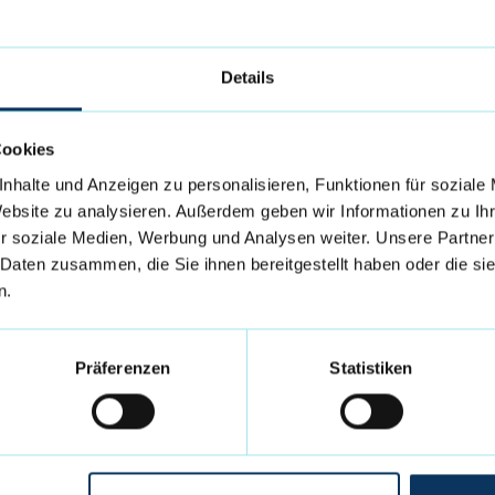
pendet wird.
gegen Münster steigt dann ab 22.00 Uhr die große
Details
oca und Alpha im Foyer der Stadthalle Bremerhaven.
ags können weiterhin unter tickets.dieeisbaeren.de
Cookies
erhaven erworben werden.
nhalte und Anzeigen zu personalisieren, Funktionen für soziale
Website zu analysieren. Außerdem geben wir Informationen zu I
r soziale Medien, Werbung und Analysen weiter. Unsere Partner
 Daten zusammen, die Sie ihnen bereitgestellt haben oder die s
(4), Nick Jacobsen (6), Lukas Dawidowski (7), Jusuf El
n.
 (7), Ceyhan Pfeil (8), Nick Schneiders (9), Andreas
(12), Will Fontleroy (12), Alon Stein (13), Craig
e (14), Dainius Miliunas (15), Moses Ehambe (17)
Präferenzen
Statistiken
3