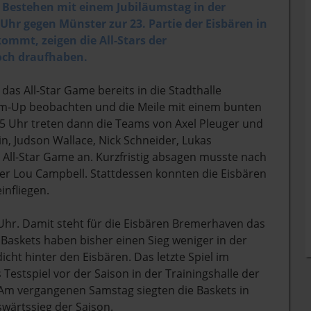
s Bestehen mit einem Jubiläumstag in der
Uhr gegen Münster zur 23. Partie der Eisbären in
ommt, zeigen die All-Stars der
noch draufhaben.
das All-Star Game bereits in die Stadthalle
m-Up beobachten und die Meile mit einem bunten
5 Uhr treten dann die Teams von Axel Pleuger und
tin, Judson Wallace, Nick Schneider, Lukas
 All-Star Game an. Kurzfristig absagen musste nach
der Lou Campbell. Stattdessen konnten die Eisbären
nfliegen.
 Uhr. Damit steht für die Eisbären Bremerhaven das
Baskets haben bisher einen Sieg weniger in der
icht hinter den Eisbären. Das letzte Spiel im
estspiel vor der Saison in der Trainingshalle der
Am vergangenen Samstag siegten die Baskets in
swärtssieg der Saison.