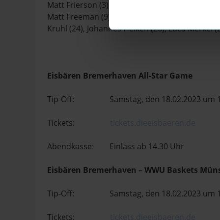
Matt Frierson (3), Lennard Larysz (4), Jarelle Rei
Matt Freeman (9), Robert Oehle (11), Daniel Nor
Kruhl (24), Johannes Heiken (26), Luca Merkel (2
Eisbären Bremerhaven All-Star Game
Tip-Off: Samstag, den 18.02.2023 um 1
Tickets:
tickets.dieeisbaeren.de
Abendkasse: Einlass ab 14.30 Uhr
Eisbären Bremerhaven – WWU Baskets Müns
Tip-Off: Samstag, den 18.02.2023 um 1
Tickets:
tickets.dieeisbaeren.de