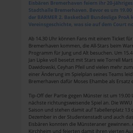
Eisbären Bremerhaven feiern ihr 20-jährige
Stadthalle Bremerhaven. Bevor es um 19.00 
der BARMER 2. Basketball Bundesliga ProA k
Vereinsgeschichte, was sie auf dem Court 
Ab 14.30 Uhr können Fans mit einem Ticket für 
Bremerhaven kommen, die All-Stars beim War
Programm für Jung und Alt besuchen. Um 15.4
Jan Lipke voll besetzt mit Stars wie Torrell Mar
Dawidowski, Ceyhan Pfeil und vielen mehr zum
einer Änderung im Spielplan seines Teams lei
Bremerhaven dafür Moses Ehambe als Ersatz ei
Tip-Off der Partie gegen Münster ist um 19.00
nächste richtungsweisende Spiel an. Die WWU 
Saison und stehen damit auf Tabellenplatz 13 d
Dezember in der Studentenstadt und auch das T
Eisbären konnten die Münsteraner gewinnen. 
Kirchheim und feierten damit ihren vierten Au