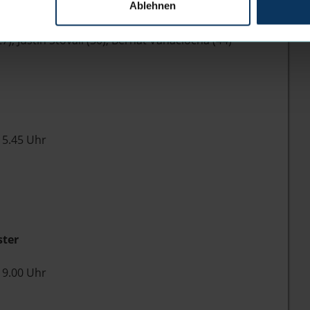
schel (5), Adrian Breitlauch (7), Simon Krajcovic (8),
Ablehnen
l (13), Carlo Meyer (17), Khalid Thomas (23), Mitja
7), Justin Stovall (30), Bernat Vanaclocha (44)
5.45 Uhr
ter
9.00 Uhr