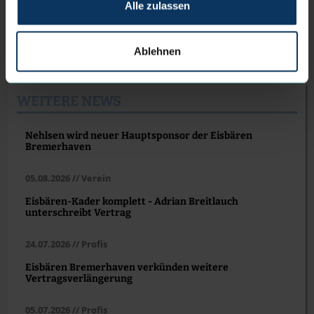
Quakenbrück
Alle zulassen
Livestream:
sportdeutschland.tv
, ab 19.15 Uhr
Ablehnen
WEITERE NEWS
Nehlsen wird neuer Hauptsponsor der Eisbären
Bremerhaven
05.08.2026 // Verein
Eisbären-Kader komplett - Adrian Breitlauch
unterschreibt Vertrag
24.07.2026 // Profis
Eisbären Bremerhaven verkünden weitere
Vertragsverlängerung
05.07.2026 // Profis