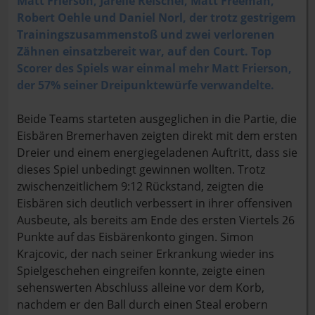
Matt Frierson, Jarelle Reischel, Matt Freeman,
Robert Oehle und Daniel Norl, der trotz
gestrigem
Trainingszusammenstoß und zwei verlorenen
Zähnen einsatzbereit war, auf den Court
.
Top
Scorer des Spiels war einmal mehr Matt Frierson,
der 57% seiner Dreipunktewürfe verwandelte.
Beide Teams starteten ausgeglichen in die Partie, die
Eisbären Bremerhaven zeigten direkt mit dem ersten
Dreier und einem energiegeladenen Auftritt, dass sie
dieses Spiel unbedingt gewinnen wollten. Trotz
zwischenzeitlichem 9:12 Rückstand, zeigten die
Eisbären sich deutlich verbessert in ihrer offensiven
Ausbeute, als bereits am Ende des ersten Viertels 26
Punkte auf das Eisbärenkonto gingen. Simon
Krajcovic, der nach seiner Erkrankung wieder ins
Spielgeschehen eingreifen konnte, zeigte einen
sehenswerten Abschluss alleine vor dem Korb,
nachdem er den Ball durch einen Steal erobern