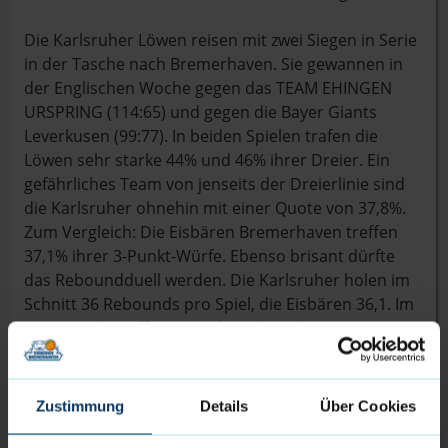
Die Karlsruher Löwen reisen mit zwei Siegen in Serie
in der Tasche nach Bremerhaven. Sie gewannen in
der Englischen Woche gegen das TEAM EHINGEN
URSPRING (114:65) und gegen die Bayer Giants
Leverkusen (99:77). In beiden Spielen trafen die
Löwen sehr starke 44% und 46% ihrer Dreier. Ein
gefährliches Team von jenseits der Dreierlinie sind
die Karlsruher ohnehin mit einer Quote von 37,8%.
Zum Vergleich: Die Eisbären Bremerhaven treffen
37,1% ihrer 3-Punkt-Würfe. Ebenso brisant dürfte
das Reboundduell werden. Die Karlsruher holen im
Schnitt 36 Rebounds pro Spiel, die Eisbären 36,1. Im
Zentrum des Offensivspiels stehen die Topscorer
Stanley Whittaker jr. (21,9 ppg), Ferdinand Zylka
(18,9ppg, 41,3% 3P) und TreVion Crews (13,7 ppg,
90,5% FT).
Zustimmung
Details
Über Cookies
Die Eisbären gehen als Tabellenachter mit einer