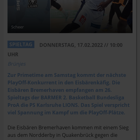
Scheer
SPIELTAG
DONNERSTAG, 17.02.2022 // 10:00
UHR
Brünjes
Zur Primetime am Samstag kommt der nächste
PlayOff-Konkurrent in den Eisbärenkäfig. Die
Eisbären Bremerhaven empfangen am 26.
Spieltags der BARMER 2. Basketball Bundesliga
ProA die PS Karlsruhe LIONS. Das Spiel verspricht
viel Spannung im Kampf um die PlayOff-Plätze.
Die Eisbären Bremerhaven kommen mit einem Sieg
aus dem Nordderby in Quakenbrück gegen die