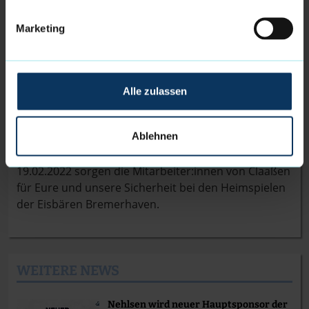
Marketing
Sicherheit- und Dienstleistung Claaßen GmbH
wird
neuer Sicherheitspartner der Eisbären
Bremerhaven
Alle zulassen
Die Eisbären Bremerhaven freuen sich, die
Ablehnen
Sicherheit- und Dienstleistung Claaßen GmbH
als
neuen Partner begrüßen zu dürfen. Bereits ab dem
19.02.2022 sorgen die Mitarbeiter:innen von Claaßen
für Eure und unsere Sicherheit bei den Heimspielen
der Eisbären Bremerhaven.
WEITERE NEWS
Nehlsen wird neuer Hauptsponsor der