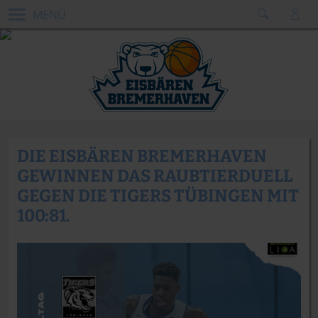
MENÜ
DIE EISBÄREN BREMERHAVEN
GEWINNEN DAS RAUBTIERDUELL
GEGEN DIE TIGERS TÜBINGEN MIT
100:81.