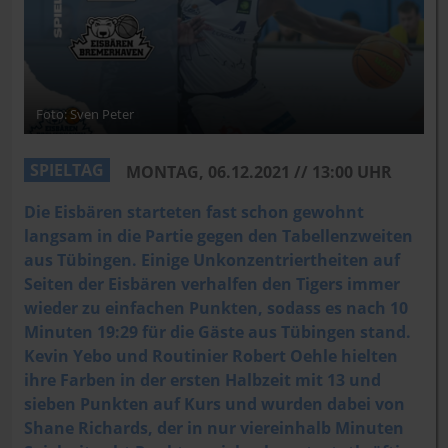
Foto: Sven Peter
SPIELTAG
MONTAG, 06.12.2021 // 13:00 UHR
Die Eisbären starteten fast schon gewohnt
langsam in die Partie gegen den Tabellenzweiten
aus Tübingen. Einige Unkonzentriertheiten auf
Seiten der Eisbären verhalfen den Tigers immer
wieder zu einfachen Punkten, sodass es nach 10
Minuten 19:29 für die Gäste aus Tübingen stand.
Kevin Yebo und Routinier Robert Oehle hielten
ihre Farben in der ersten Halbzeit mit 13 und
sieben Punkten auf Kurs und wurden dabei von
Shane Richards, der in nur viereinhalb Minuten