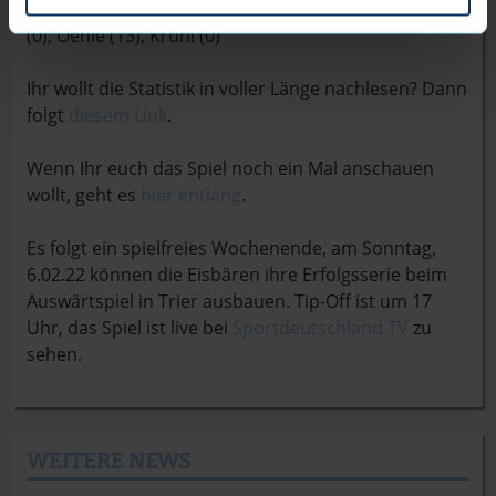
(37), Baggette (0), Laster (13) Reischel (14), Richards
(0), Oehle (13), Kruhl (0)
Ihr wollt die Statistik in voller Länge nachlesen? Dann
folgt
diesem Link
.
Wenn Ihr euch das Spiel noch ein Mal anschauen
wollt, geht es
hier entlang
.
Es folgt ein spielfreies Wochenende, am Sonntag,
6.02.22 können die Eisbären ihre Erfolgsserie beim
Auswärtspiel in Trier ausbauen. Tip-Off ist um 17
Uhr, das Spiel ist live bei
Sportdeutschland.TV
zu
sehen.
WEITERE NEWS